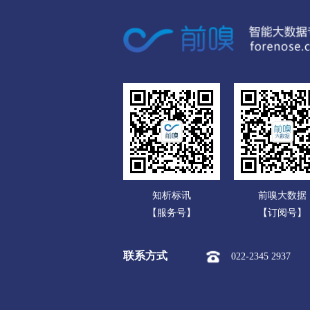
广东
市本级
竞秀区
莲池区
广西
涞源县
望都县
安新县
海南
涿州市
定州市
安国市
重庆
承德
四川
市本级
双桥区
双滦区
贵州
围场满族蒙古族
承德高新
云南
张家口
知析标讯
前嗅大数据
西藏
市本级
桥东区
桥西区
【服务号】
【订阅号】
陕西
阳原县
怀安县
怀来县
联系方式
022-2345 2937
甘肃
沧州
青海
市本级
新华区
运河区