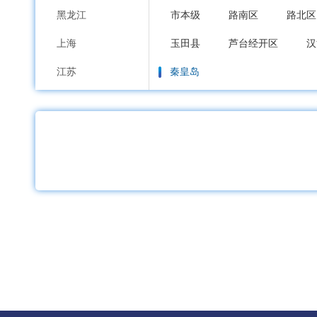
黑龙江
市本级
路南区
路北区
上海
玉田县
芦台经开区
汉
江苏
秦皇岛
浙江
市本级
海港区
山海关
安徽
邯郸
福建
市本级
邯山区
丛台区
江西
邱县
鸡泽县
广平县
山东
邢台
河南
市本级
襄都区
信都区
湖北
广宗县
平乡县
威县
湖南
保定