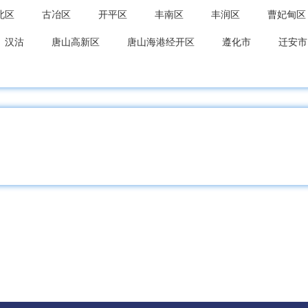
北区
古冶区
开平区
丰南区
丰润区
曹妃甸区
汉沽
唐山高新区
唐山海港经开区
遵化市
迁安市
海关区
北戴河区
抚宁区
青龙满族
昌黎县
卢
台区
复兴区
峰峰矿区
肥乡区
永年区
临漳县
县
馆陶县
魏县
曲周县
邯郸经开区
邯郸冀南
都区
任泽区
南和区
临城县
内丘县
柏乡县
县
清河县
临西县
邢台经开区
南宫市
沙河市