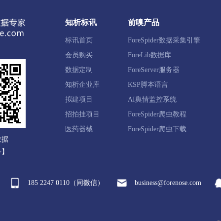
池区
满城区
清苑区
徐水区
涞水县
阜平县
知析标讯
前嗅产品
新县
易县
曲阳县
蠡县
顺平县
博野县
标讯首页
ForeSpider数据采集引擎
国市
高碑店市
会员购买
ForeLib数据库
数据定制
ForeServer服务器
知析企业库
KSP脚本语言
滦区
鹰手营子矿区
承德县
兴隆县
滦平县
隆
拟建项目
AI舆情监控系统
新区
平泉市
招拍挂项目
ForeSpider爬虫教程
医药器械
ForeSpider爬虫下载
数据
西区
宣化区
下花园区
万全区
崇礼区
张北县
号】
来县
涿鹿县
赤城县
张家口经开区
察北管理区
185 2247 0110（同微信）
business@forenose.com
河区
沧县
青县
东光县
海兴县
盐山县