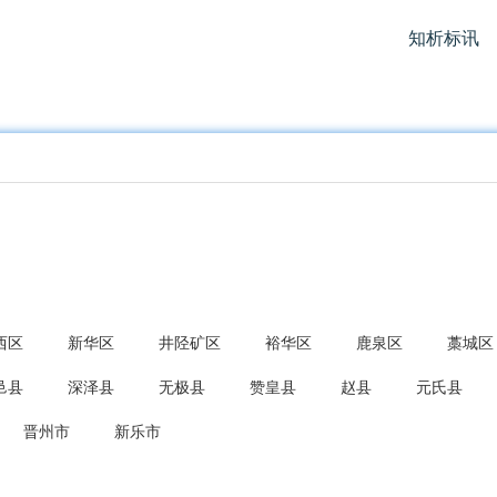
知析标讯
西区
新华区
井陉矿区
裕华区
鹿泉区
藁城区
邑县
深泽县
无极县
赞皇县
赵县
元氏县
晋州市
新乐市