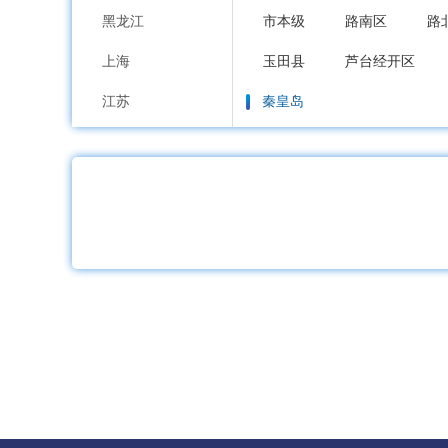
黑龙江
市本级
路南区
路
上海
玉田县
芦台经开区
江苏
秦皇岛
浙江
市本级
海港区
山
安徽
邯郸
福建
市本级
邯山区
丛
江西
邱县
鸡泽县
广平
山东
邢台
河南
市本级
襄都区
信
湖北
广宗县
平乡县
威
湖南
保定