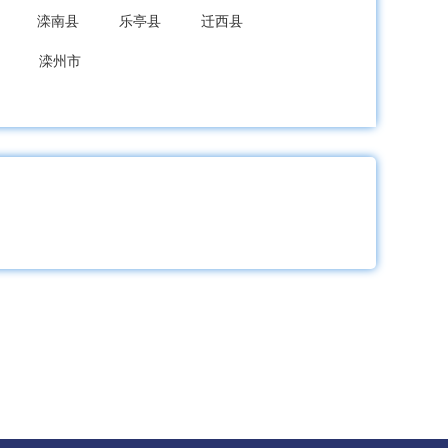
滦南县
乐亭县
迁西县
滦州市
龙县
秦皇岛经开区
北戴河新区
成安县
大名县
涉县
磁县
新区
武安市
隆尧县
宁晋县
巨鹿县
新河县