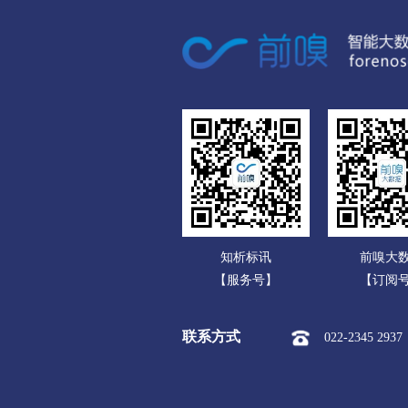
广东
市本级
竞秀区
莲
广西
涞源县
望都县
安
海南
涿州市
定州市
安
重庆
承德
四川
市本级
双桥区
双
贵州
围场满族蒙古族
承德高
云南
张家口
知析标讯
前嗅大
西藏
市本级
桥东区
桥
【服务号】
【订阅
陕西
阳原县
怀安县
怀
联系方式
022-2345 2937
甘肃
沧州
青海
市本级
新华区
运