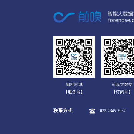
广东
市本级
竞秀区
莲池区
广西
涞源县
望都县
安新县
海南
涿州市
定州市
安国市
重庆
承德
四川
市本级
双桥区
双滦区
贵州
围场满族蒙古族
承德高新
云南
张家口
知析标讯
前嗅大数据
西藏
市本级
桥东区
桥西区
【服务号】
【订阅号】
陕西
阳原县
怀安县
怀来县
联系方式
022-2345 2937
甘肃
沧州
青海
市本级
新华区
运河区