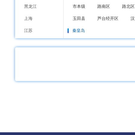
黑龙江
市本级
路南区
路北区
上海
玉田县
芦台经开区
汉
江苏
秦皇岛
浙江
市本级
海港区
山海关
安徽
邯郸
福建
市本级
邯山区
丛台区
江西
邱县
鸡泽县
广平县
山东
邢台
河南
市本级
襄都区
信都区
湖北
广宗县
平乡县
威县
湖南
保定