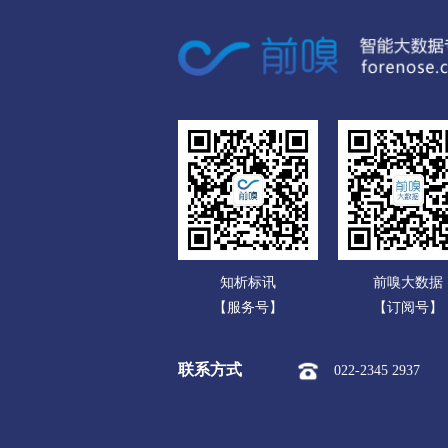
广东
市本级
榆次区
太谷区
广西
运城
海南
市本级
盐湖区
临猗县
重庆
永济市
河津市
四川
忻州
贵州
市本级
忻府区
定襄县
云南
保德县
偏关县
五台山
知析标讯
前嗅大数据
西藏
临汾
【服务号】
【订阅号】
陕西
市本级
尧都区
曲沃县
联系方式
022-2345 2937
甘肃
隰县
永和县
蒲县
青海
吕梁