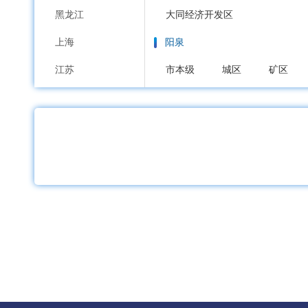
黑龙江
大同经济开发区
上海
阳泉
江苏
市本级
城区
矿区
浙江
长治
安徽
市本级
潞州区
上党区
福建
沁源县
长治高新区
江西
晋城
山东
市本级
城区
沁水县
河南
朔州
湖北
市本级
朔城区
平鲁区
湖南
晋中