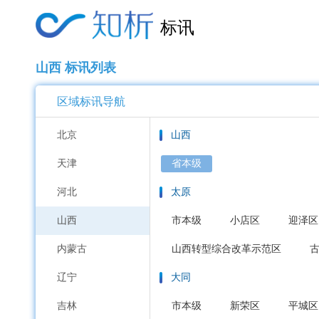
标讯
山西 标讯列表
区域标讯导航
北京
山西
天津
省本级
河北
太原
山西
市本级
小店区
迎泽区
内蒙古
山西转型综合改革示范区
辽宁
大同
吉林
市本级
新荣区
平城区