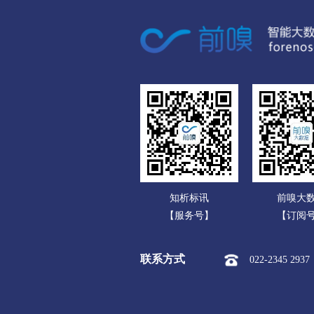
广东
市本级
榆次区
太
广西
运城
海南
市本级
盐湖区
临
重庆
永济市
河津市
四川
忻州
贵州
市本级
忻府区
定
云南
保德县
偏关县
五
知析标讯
前嗅大
西藏
临汾
【服务号】
【订阅
陕西
市本级
尧都区
曲
联系方式
022-2345 2937
甘肃
隰县
永和县
蒲县
青海
吕梁