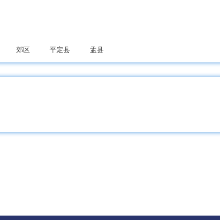
郊区
平定县
盂县
党区
屯留区
潞城区
襄垣县
平顺县
黎城县
县
阳城县
陵川县
泽州县
高平市
鲁区
山阴县
应县
右玉县
朔州经开区
怀仁市