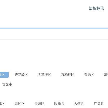
知析标讯
泽区
杏花岭区
尖草坪区
万柏林区
晋源区
清
古交市
城区
云冈区
云州区
阳高县
天镇县
广灵县