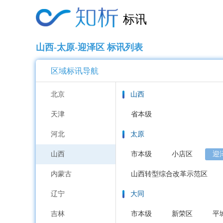
标讯
山西-太原-迎泽区 标讯列表
区域标讯导航
北京
山西
天津
省本级
河北
太原
山西
市本级
小店区
迎
内蒙古
山西转型综合改革示范区
辽宁
大同
吉林
市本级
新荣区
平