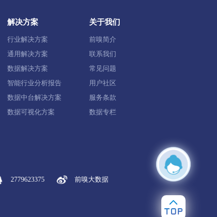
祁县
平遥县
灵石县
介休市
解决方案
关于我们
行业解决方案
前嗅简介
垣曲县
夏县
平陆县
芮城县
通用解决方案
联系我们
数据解决方案
常见问题
智能行业分析报告
用户社区
数据中台解决方案
服务条款
神池县
五寨县
岢岚县
河曲县
数据可视化方案
数据专栏
浮山县
吉县
乡宁县
大宁县
2779623375
前嗅大数据