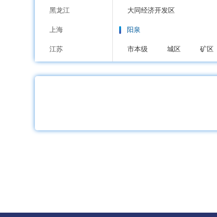
黑龙江
大同经济开发区
上海
阳泉
江苏
市本级
城区
矿区
浙江
长治
安徽
市本级
潞州区
上
福建
沁源县
长治高新区
江西
晋城
山东
市本级
城区
沁水
河南
朔州
湖北
市本级
朔城区
平
湖南
晋中