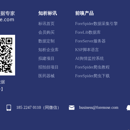
谷区
榆社县
左权县
和顺县
昔阳县
寿阳县
知析标讯
前嗅产品
标讯首页
ForeSpider数据采集引擎
猗县
万荣县
闻喜县
稷山县
新绛县
绛县
会员购买
ForeLib数据库
数据定制
ForeServer服务器
知析企业库
KSP脚本语言
拟建项目
AI舆情监控系统
襄县
五台县
代县
繁峙县
宁武县
静乐县
招拍挂项目
ForeSpider爬虫教程
台山风景名胜区
原平市
医药器械
ForeSpider爬虫下载
数据
号】
沃县
翼城县
襄汾县
洪洞县
古县
安泽县
185 2247 0110（同微信）
business@forenose.com
汾西县
侯马市
霍州市