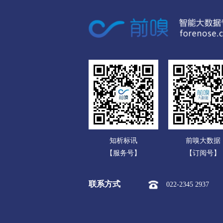
广东
市本级
榆次区
太谷区
广西
运城
海南
市本级
盐湖区
临猗县
重庆
永济市
河津市
四川
忻州
贵州
市本级
忻府区
定襄县
云南
保德县
偏关县
五台山
知析标讯
前嗅大数据
西藏
临汾
【服务号】
【订阅号】
陕西
市本级
尧都区
曲沃县
联系方式
022-2345 2937
甘肃
隰县
永和县
蒲县
青海
吕梁