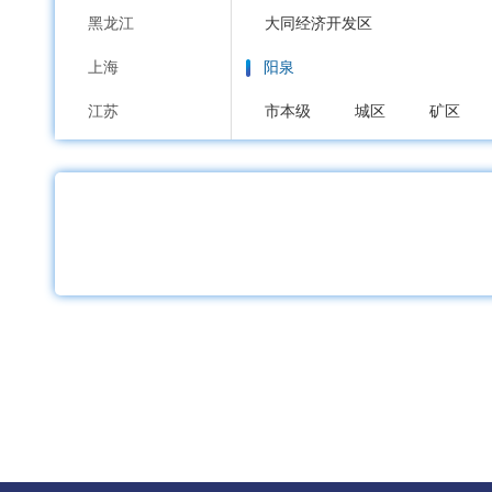
黑龙江
大同经济开发区
上海
阳泉
江苏
市本级
城区
矿区
浙江
长治
安徽
市本级
潞州区
上党区
福建
沁源县
长治高新区
江西
晋城
山东
市本级
城区
沁水县
河南
朔州
湖北
市本级
朔城区
平鲁区
湖南
晋中