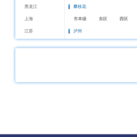
黑龙江
攀枝花
上海
市本级
东区
西区
江苏
泸州
浙江
市本级
江阳区
纳溪区
安徽
德阳
福建
市本级
旌阳区
罗江区
江西
绵阳
山东
市本级
涪城区
游仙区
河南
广元
湖北
市本级
利州区
昭化区
湖南
遂宁