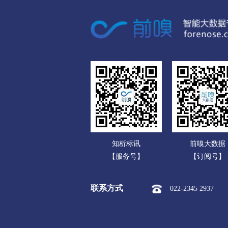
广东
市本级
安居区
船山区
广西
内江
海南
市本级
市中区
东兴区
重庆
乐山
四川
市本级
市中区
沙湾区
贵州
马边彝族自治县
峨眉山市
云南
南充
知析标讯
前嗅大数据
西藏
市本级
顺庆区
高坪区
【服务号】
【订阅号】
陕西
眉山
联系方式
022-2345 2937
甘肃
市本级
彭山区
东坡区
青海
宜宾