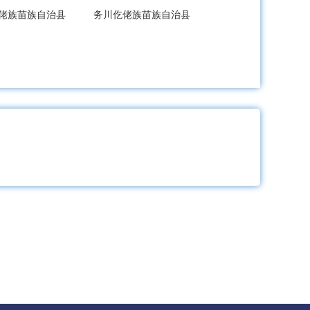
佬族苗族自治县
务川仡佬族苗族自治县
治县
紫云苗族布依族自治县
治县
赫章县
黔西市
印江土家族苗族自治县
德江县
安龙县