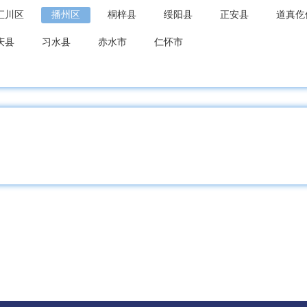
汇川区
播州区
桐梓县
绥阳县
正安县
道真仡
庆县
习水县
赤水市
仁怀市
坝区
普定县
镇宁布依族苗族自治县
关岭布依族苗族自
大方县
金沙县
织金县
纳雍县
威宁彝族回族苗族自
山区
江口县
玉屏侗族自治县
石阡县
思南县
苗族自治县
仁市
普安县
晴隆县
贞丰县
望谟县
册亨县