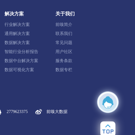
解决方案
关于我们
锦屏县
剑河县
台江县
黎平县
行业解决方案
前嗅简介
通用解决方案
联系我们
数据解决方案
常见问题
智能行业分析报告
用户社区
罗甸县
长顺县
龙里县
惠水县
数据中台解决方案
服务条款
数据可视化方案
数据专栏
2779623375
前嗅大数据