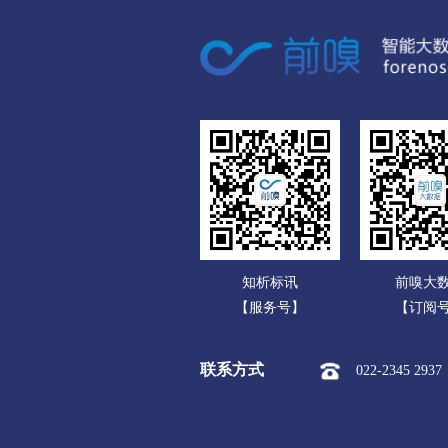
广东
黔东南苗族侗族
广西
市本级
凯里市
黄
海南
榕江县
从江县
雷
重庆
黔南布依族苗族
四川
市本级
都匀市
福
贵州
三都水族自治县
云南
知析标讯
前嗅大
西藏
【服务号】
【订阅
陕西
联系方式
022-2345 2937
甘肃
青海