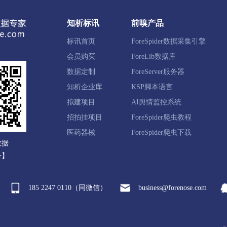
知析标讯
前嗅产品
平县
施秉县
三穗县
镇远县
岑巩县
天柱县
标讯首页
ForeSpider数据采集引擎
山县
麻江县
丹寨县
会员购买
ForeLib数据库
数据定制
ForeServer服务器
知析企业库
KSP脚本语言
泉市
荔波县
贵定县
瓮安县
独山县
平塘县
拟建项目
AI舆情监控系统
招拍挂项目
ForeSpider爬虫教程
医药器械
ForeSpider爬虫下载
数据
号】
185 2247 0110（同微信）
business@forenose.com