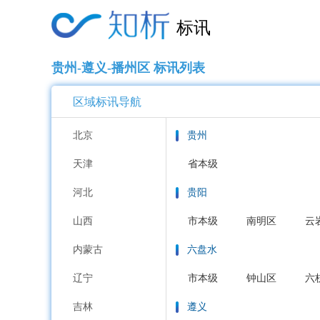
标讯
贵州-遵义-播州区 标讯列表
区域标讯导航
北京
贵州
天津
省本级
河北
贵阳
山西
市本级
南明区
云
内蒙古
六盘水
辽宁
市本级
钟山区
六
吉林
遵义