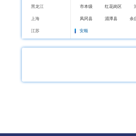
黑龙江
市本级
红花岗区
上海
凤冈县
湄潭县
余
江苏
安顺
浙江
市本级
西秀区
平
安徽
毕节
福建
市本级
七星关区
江西
铜仁
山东
市本级
碧江区
万
河南
沿河土家族自治县
松桃
湖北
黔西南布依族苗族
湖南
市本级
兴义市
兴