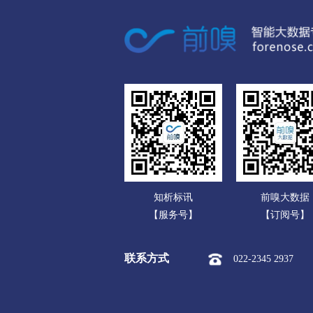
广东
黔东南苗族侗族
广西
市本级
凯里市
黄平县
海南
榕江县
从江县
雷山县
重庆
黔南布依族苗族
四川
市本级
都匀市
福泉市
贵州
三都水族自治县
云南
知析标讯
前嗅大数据
西藏
【服务号】
【订阅号】
陕西
联系方式
022-2345 2937
甘肃
青海