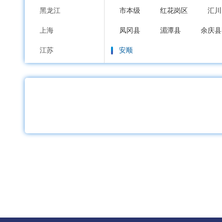
黑龙江
市本级
红花岗区
汇川
上海
凤冈县
湄潭县
余庆县
江苏
安顺
浙江
市本级
西秀区
平坝区
安徽
毕节
福建
市本级
七星关区
大方
江西
铜仁
山东
市本级
碧江区
万山区
河南
沿河土家族自治县
松桃苗
湖北
黔西南布依族苗族
湖南
市本级
兴义市
兴仁市