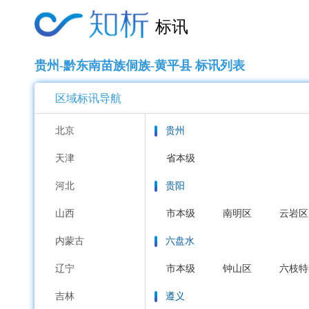
标讯
贵州-黔东南苗族侗族-黄平县 标讯列表
区域标讯导航
北京
贵州
天津
省本级
河北
贵阳
山西
市本级
南明区
云岩区
内蒙古
六盘水
辽宁
市本级
钟山区
六枝特
吉林
遵义