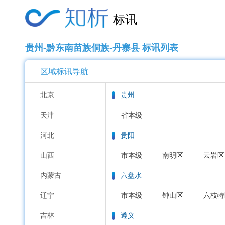
标讯
贵州-黔东南苗族侗族-丹寨县 标讯列表
区域标讯导航
北京
贵州
天津
省本级
河北
贵阳
山西
市本级
南明区
云岩区
内蒙古
六盘水
辽宁
市本级
钟山区
六枝特
吉林
遵义