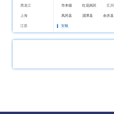
黑龙江
市本级
红花岗区
汇川
上海
凤冈县
湄潭县
余庆县
江苏
安顺
浙江
市本级
西秀区
平坝区
安徽
毕节
福建
市本级
七星关区
大方
江西
铜仁
山东
市本级
碧江区
万山区
河南
沿河土家族自治县
松桃苗
湖北
黔西南布依族苗族
湖南
市本级
兴义市
兴仁市