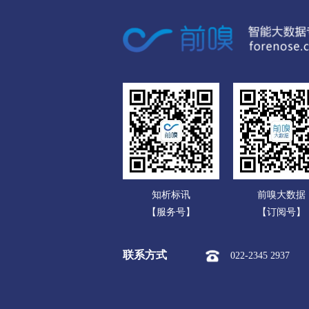
广东
黔东南苗族侗族
广西
市本级
凯里市
黄平县
海南
榕江县
从江县
雷山县
重庆
黔南布依族苗族
四川
市本级
都匀市
福泉市
贵州
三都水族自治县
云南
知析标讯
前嗅大数据
西藏
【服务号】
【订阅号】
陕西
联系方式
022-2345 2937
甘肃
青海