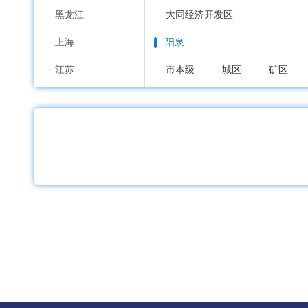
黑龙江
大同经济开发区
上海
阳泉
江苏
市本级
城区
矿区
浙江
长治
安徽
市本级
潞州区
上党区
福建
沁源县
长治高新区
江西
晋城
山东
市本级
城区
沁水县
河南
朔州
湖北
市本级
朔城区
平鲁区
湖南
晋中