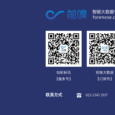
广东
市本级
榆次区
太谷区
广西
运城
海南
市本级
盐湖区
临猗县
重庆
永济市
河津市
四川
忻州
贵州
市本级
忻府区
定襄县
云南
保德县
偏关县
五台山
知析标讯
前嗅大数据
西藏
临汾
【服务号】
【订阅号】
陕西
市本级
尧都区
曲沃县
联系方式
022-2345 2937
甘肃
隰县
永和县
蒲县
青海
吕梁