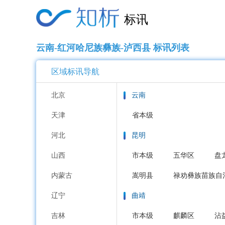
标讯
云南-红河哈尼族彝族-泸西县 标讯列表
区域标讯导航
北京
云南
天津
省本级
河北
昆明
山西
市本级
五华区
盘
内蒙古
嵩明县
禄劝彝族苗族自
辽宁
曲靖
吉林
市本级
麒麟区
沾