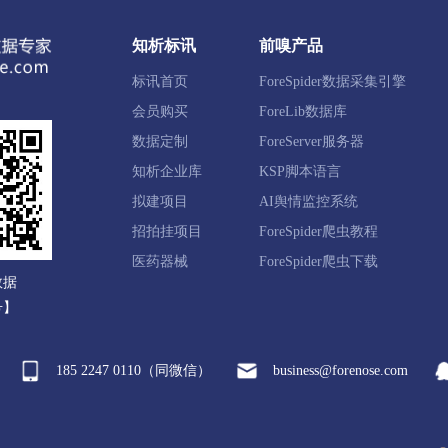
江城哈尼族彝族自治县
孟连傣族拉祜族佤族自治县
澜
知析标讯
前嗅产品
标讯首页
ForeSpider数据采集引擎
庆县
云县
永德县
镇康县
双江拉祜族佤族布朗族傣
会员购买
ForeLib数据库
数据定制
ForeServer服务器
知析企业库
KSP脚本语言
拟建项目
AI舆情监控系统
丰市
双柏县
牟定县
南华县
姚安县
大姚县
招拍挂项目
ForeSpider爬虫教程
医药器械
ForeSpider爬虫下载
数据
远市
蒙自市
弥勒市
建水县
屏边苗族自治县
号】
绿春县
河口瑶族自治县
185 2247 0110（同微信）
business@forenose.com
山县
西畴县
麻栗坡县
马关县
丘北县
广南县