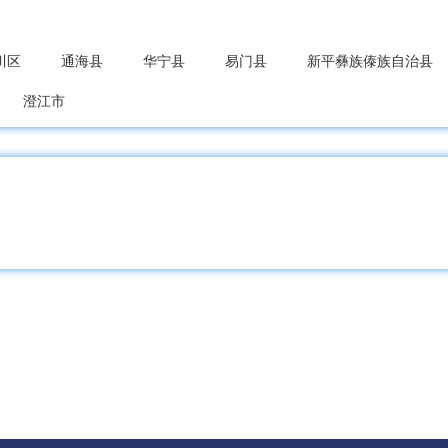
川区
通海县
华宁县
易门县
新平彝族傣族自治县
澄江市
甸县
龙陵县
昌宁县
腾冲市
阳区
巧家县
盐津县
大关县
永善县
绥江县
龙纳西族自治县
永胜县
华坪县
宁蒗彝族自治县
洱哈尼族彝族自治县
墨江哈尼族自治县
景东彝族自治县