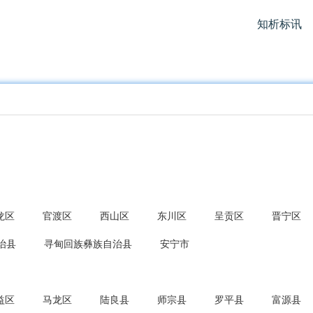
知析标讯
龙区
官渡区
西山区
东川区
呈贡区
晋宁区
治县
寻甸回族彝族自治县
安宁市
益区
马龙区
陆良县
师宗县
罗平县
富源县