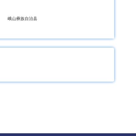
峨山彝族自治县
镇雄县
彝良县
威信县
水富市
景谷傣族彝族自治县