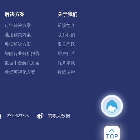
沧拉祜族自治县
西盟佤族自治县
解决方案
关于我们
行业解决方案
前嗅简介
族自治县
耿马傣族佤族自治县
通用解决方案
联系我们
数据解决方案
常见问题
智能行业分析报告
用户社区
数据中台解决方案
服务条款
永仁县
元谋县
武定县
数据可视化方案
数据专栏
石屏县
泸西县
元阳县
红河县
2779623375
前嗅大数据
富宁县