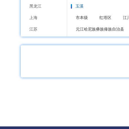
黑龙江
玉溪
上海
市本级
红塔区
江
江苏
元江哈尼族彝族傣族自治县
浙江
保山
安徽
市本级
隆阳区
施
福建
昭通
江西
市本级
鲁甸县
昭
山东
丽江
河南
市本级
古城区
玉
湖北
普洱
湖南
市本级
思茅区
宁