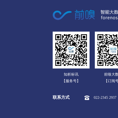
广东
镇沅彝族哈尼族拉祜族自治县
广西
临沧
海南
市本级
临翔区
凤
重庆
沧源佤族自治县
四川
楚雄彝族
贵州
市本级
楚雄市
禄
云南
红河哈尼族彝族
知析标讯
前嗅大
西藏
市本级
个旧市
开
【服务号】
【订阅
陕西
金平苗族瑶族傣族自治县
联系方式
022-2345 2937
甘肃
文山壮族苗族
青海
市本级
文山市
砚