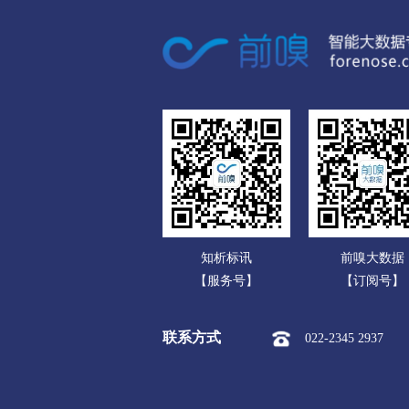
广东
市本级
榆次区
太谷区
广西
运城
海南
市本级
盐湖区
临猗县
重庆
永济市
河津市
四川
忻州
贵州
市本级
忻府区
定襄县
云南
保德县
偏关县
五台山
知析标讯
前嗅大数据
西藏
临汾
【服务号】
【订阅号】
陕西
市本级
尧都区
曲沃县
联系方式
022-2345 2937
甘肃
隰县
永和县
蒲县
青海
吕梁