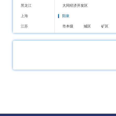
黑龙江
大同经济开发区
上海
阳泉
江苏
市本级
城区
矿区
浙江
长治
安徽
市本级
潞州区
上党区
福建
沁源县
长治高新区
江西
晋城
山东
市本级
城区
沁水县
河南
朔州
湖北
市本级
朔城区
平鲁区
湖南
晋中