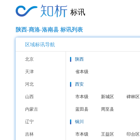
标讯
陕西-商洛-洛南县 标讯列表
区域标讯导航
北京
陕西
天津
省本级
河北
西安
山西
市本级
新城区
碑林区
内蒙古
蓝田县
周至县
辽宁
铜川
吉林
市本级
王益区
印台区