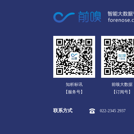
广东
汉中
广西
市本级
汉台区
南郑区
海南
榆林
重庆
市本级
榆阳区
横山区
四川
神木市
贵州
安康
云南
市本级
汉滨区
汉阴县
知析标讯
前嗅大数据
西藏
商洛
【服务号】
【订阅号】
陕西
市本级
商州区
洛南县
联系方式
022-2345 2937
甘肃
青海