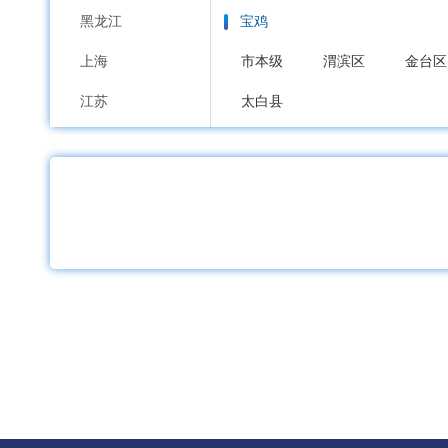
黑龙江
宝鸡
上海
市本级
渭滨区
金台区
江苏
太白县
浙江
咸阳
安徽
市本级
秦都区
杨陵区
福建
武功县
兴平市
彬州市
江西
渭南
山东
市本级
临渭区
华州区
河南
延安
湖北
市本级
宝塔区
安塞区
湖南
黄陵县
子长市