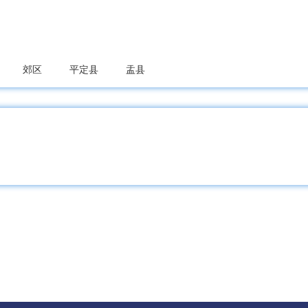
郊区
平定县
盂县
党区
屯留区
潞城区
襄垣县
平顺县
黎城县
县
阳城县
陵川县
泽州县
高平市
鲁区
山阴县
应县
右玉县
朔州经开区
怀仁市