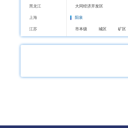
黑龙江
大同经济开发区
上海
阳泉
江苏
市本级
城区
矿区
浙江
长治
安徽
市本级
潞州区
上
福建
沁源县
长治高新区
江西
晋城
山东
市本级
城区
沁水
河南
朔州
湖北
市本级
朔城区
平
湖南
晋中