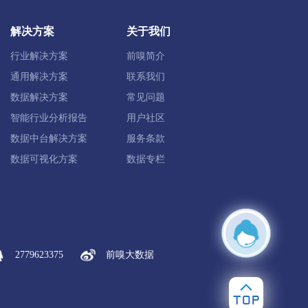
祁县
平遥县
灵石县
介休市
解决方案
关于我们
行业解决方案
前嗅简介
垣曲县
夏县
平陆县
芮城县
通用解决方案
联系我们
数据解决方案
常见问题
智能行业分析报告
用户社区
数据中台解决方案
服务条款
神池县
五寨县
岢岚县
河曲县
数据可视化方案
数据专栏
浮山县
吉县
乡宁县
大宁县
2779623375
前嗅大数据