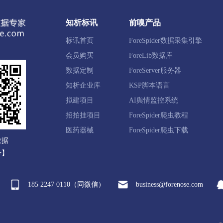
谷区
榆社县
左权县
和顺县
昔阳县
寿阳县
知析标讯
前嗅产品
标讯首页
ForeSpider数据采集引擎
猗县
万荣县
闻喜县
稷山县
新绛县
绛县
会员购买
ForeLib数据库
数据定制
ForeServer服务器
知析企业库
KSP脚本语言
拟建项目
AI舆情监控系统
襄县
五台县
代县
繁峙县
宁武县
静乐县
招拍挂项目
ForeSpider爬虫教程
台山风景名胜区
原平市
医药器械
ForeSpider爬虫下载
数据
号】
沃县
翼城县
襄汾县
洪洞县
古县
安泽县
185 2247 0110（同微信）
business@forenose.com
汾西县
侯马市
霍州市