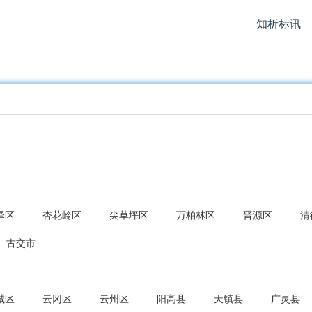
知析标讯
泽区
杏花岭区
尖草坪区
万柏林区
晋源区
清
古交市
城区
云冈区
云州区
阳高县
天镇县
广灵县