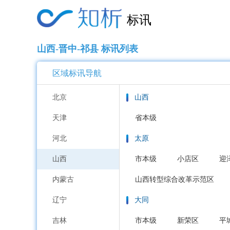
标讯
山西-晋中-祁县 标讯列表
区域标讯导航
北京
山西
天津
省本级
河北
太原
山西
市本级
小店区
迎
内蒙古
山西转型综合改革示范区
辽宁
大同
吉林
市本级
新荣区
平