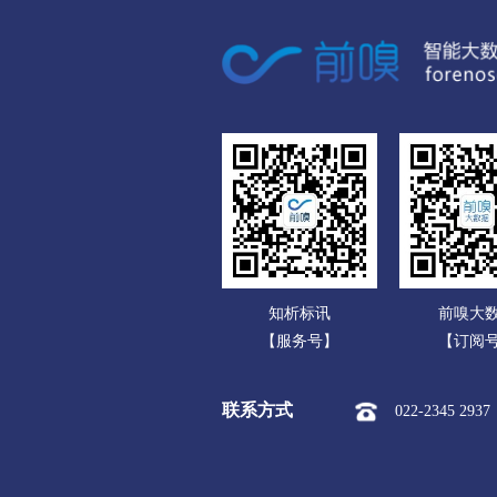
广东
市本级
榆次区
太
广西
运城
海南
市本级
盐湖区
临
重庆
永济市
河津市
四川
忻州
贵州
市本级
忻府区
定
云南
保德县
偏关县
五
知析标讯
前嗅大
西藏
临汾
【服务号】
【订阅
陕西
市本级
尧都区
曲
联系方式
022-2345 2937
甘肃
隰县
永和县
蒲县
青海
吕梁