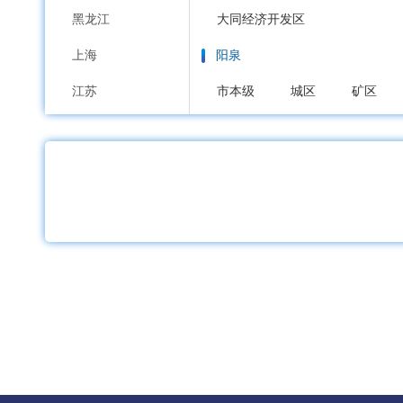
黑龙江
大同经济开发区
上海
阳泉
江苏
市本级
城区
矿区
浙江
长治
安徽
市本级
潞州区
上党区
福建
沁源县
长治高新区
江西
晋城
山东
市本级
城区
沁水县
河南
朔州
湖北
市本级
朔城区
平鲁区
湖南
晋中