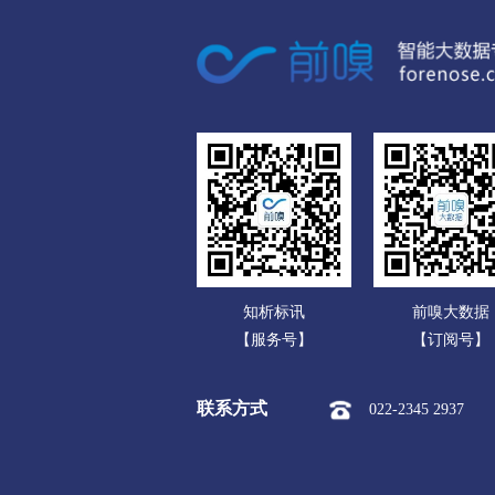
广东
市本级
榆次区
太谷区
广西
运城
海南
市本级
盐湖区
临猗县
重庆
永济市
河津市
四川
忻州
贵州
市本级
忻府区
定襄县
云南
保德县
偏关县
五台山
知析标讯
前嗅大数据
西藏
临汾
【服务号】
【订阅号】
陕西
市本级
尧都区
曲沃县
联系方式
022-2345 2937
甘肃
隰县
永和县
蒲县
青海
吕梁