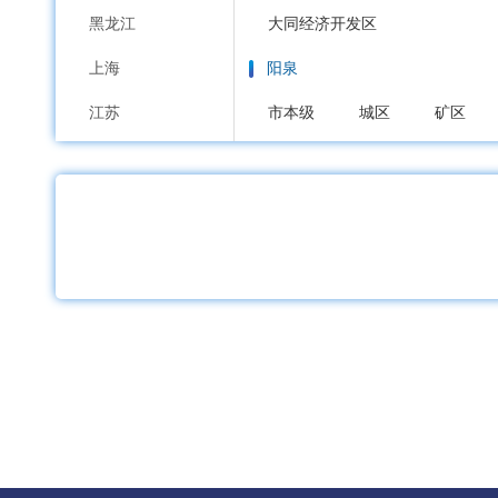
黑龙江
大同经济开发区
上海
阳泉
江苏
市本级
城区
矿区
浙江
长治
安徽
市本级
潞州区
上党区
福建
沁源县
长治高新区
江西
晋城
山东
市本级
城区
沁水县
河南
朔州
湖北
市本级
朔城区
平鲁区
湖南
晋中