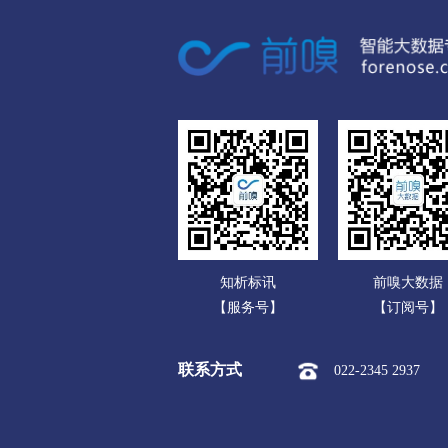
广东
市本级
榆次区
太谷区
广西
运城
海南
市本级
盐湖区
临猗县
重庆
永济市
河津市
四川
忻州
贵州
市本级
忻府区
定襄县
云南
保德县
偏关县
五台山
知析标讯
前嗅大数据
西藏
临汾
【服务号】
【订阅号】
陕西
市本级
尧都区
曲沃县
联系方式
022-2345 2937
甘肃
隰县
永和县
蒲县
青海
吕梁