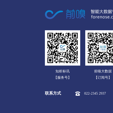
广东
广西
海南
重庆
四川
贵州
云南
知析标讯
前嗅大数据
西藏
【服务号】
【订阅号】
陕西
联系方式
022-2345 2937
甘肃
青海