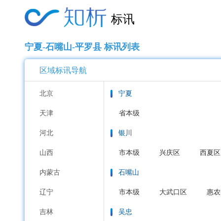
标讯
宁夏-石嘴山-平罗县 标讯列表
区域标讯导航
北京
宁夏
天津
省本级
河北
银川
山西
市本级
兴庆区
西夏区
内蒙古
石嘴山
辽宁
市本级
大武口区
惠农
吉林
吴忠