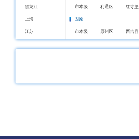
黑龙江
市本级
利通区
红寺堡
上海
固原
江苏
市本级
原州区
西吉县
浙江
中卫
安徽
市本级
沙坡头区
中宁
福建
江西
山东
河南
湖北
湖南