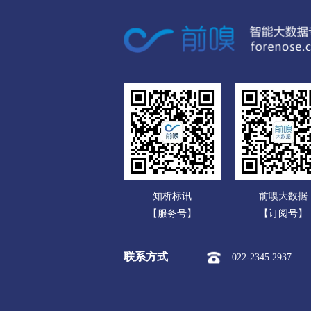
广东
市本级
阿克苏市
库车
广西
克孜勒苏柯尔克孜
海南
市本级
阿图什市
阿克
重庆
喀什
四川
市本级
喀什市
疏附县
贵州
巴楚县
塔什库尔干塔吉克
云南
和田
知析标讯
前嗅大数据
西藏
市本级
和田市
和田县
【服务号】
【订阅号】
陕西
伊犁哈萨克
联系方式
022-2345 2937
甘肃
市本级
伊宁市
奎屯市
青海
特克斯县
尼勒克县