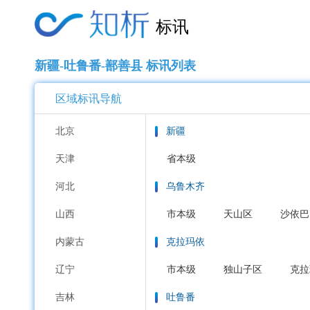
标讯
新疆-吐鲁番-鄯善县 标讯列表
区域标讯导航
北京
新疆
天津
省本级
河北
乌鲁木齐
山西
市本级
天山区
沙依巴
内蒙古
克拉玛依
辽宁
市本级
独山子区
克拉
吉林
吐鲁番