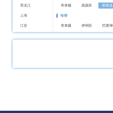
黑龙江
市本级
高昌区
鄯善县
上海
哈密
江苏
市本级
伊州区
巴里坤
浙江
昌吉回族
安徽
市本级
昌吉市
阜康市
福建
博尔塔拉蒙古
江西
市本级
博乐市
阿拉山
山东
巴音郭楞蒙古
河南
市本级
库尔勒市
轮台
湖北
库尔勒经济技术开发区
湖南
阿克苏