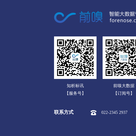
广东
市本级
阿克苏市
库车
广西
克孜勒苏柯尔克孜
海南
市本级
阿图什市
阿克
重庆
喀什
四川
市本级
喀什市
疏附县
贵州
巴楚县
塔什库尔干塔吉克
云南
和田
知析标讯
前嗅大数据
西藏
市本级
和田市
和田县
【服务号】
【订阅号】
陕西
伊犁哈萨克
联系方式
022-2345 2937
甘肃
市本级
伊宁市
奎屯市
青海
特克斯县
尼勒克县