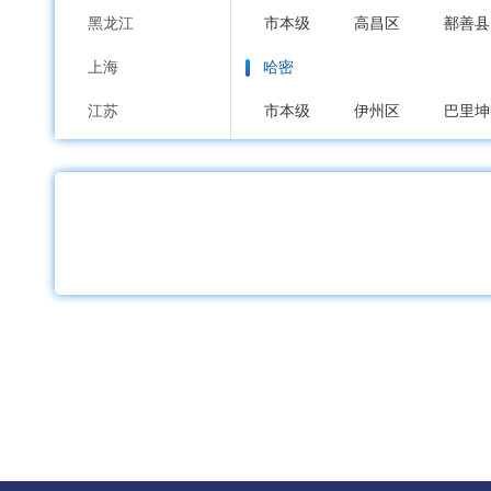
黑龙江
市本级
高昌区
鄯善县
上海
哈密
江苏
市本级
伊州区
巴里坤
浙江
昌吉回族
安徽
市本级
昌吉市
阜康市
福建
博尔塔拉蒙古
江西
市本级
博乐市
阿拉山
山东
巴音郭楞蒙古
河南
市本级
库尔勒市
轮台
湖北
库尔勒经济技术开发区
湖南
阿克苏