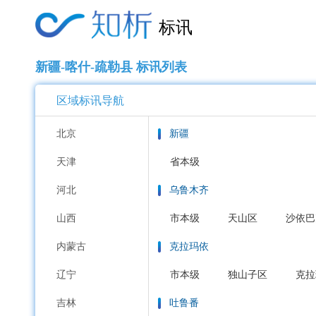
标讯
新疆-喀什-疏勒县 标讯列表
区域标讯导航
北京
新疆
天津
省本级
河北
乌鲁木齐
山西
市本级
天山区
沙依巴
内蒙古
克拉玛依
辽宁
市本级
独山子区
克拉
吉林
吐鲁番