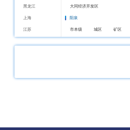
黑龙江
大同经济开发区
上海
阳泉
江苏
市本级
城区
矿区
浙江
长治
安徽
市本级
潞州区
上党区
福建
沁源县
长治高新区
江西
晋城
山东
市本级
城区
沁水县
河南
朔州
湖北
市本级
朔城区
平鲁区
湖南
晋中