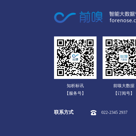
广东
市本级
榆次区
太谷区
广西
运城
海南
市本级
盐湖区
临猗县
重庆
永济市
河津市
四川
忻州
贵州
市本级
忻府区
定襄县
云南
保德县
偏关县
五台山
知析标讯
前嗅大数据
西藏
临汾
【服务号】
【订阅号】
陕西
市本级
尧都区
曲沃县
联系方式
022-2345 2937
甘肃
隰县
永和县
蒲县
青海
吕梁