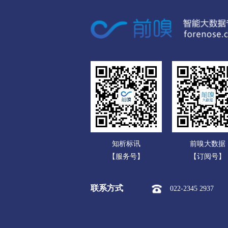
广东
市本级
榆次区
太谷区
广西
运城
海南
市本级
盐湖区
临猗县
重庆
永济市
河津市
四川
忻州
贵州
市本级
忻府区
定襄县
云南
保德县
偏关县
五台山
知析标讯
前嗅大数据
西藏
临汾
【服务号】
【订阅号】
陕西
市本级
尧都区
曲沃县
联系方式
022-2345 2937
甘肃
隰县
永和县
蒲县
青海
吕梁