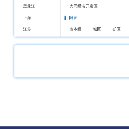
黑龙江
大同经济开发区
上海
阳泉
江苏
市本级
城区
矿区
浙江
长治
安徽
市本级
潞州区
上党区
福建
沁源县
长治高新区
江西
晋城
山东
市本级
城区
沁水县
河南
朔州
湖北
市本级
朔城区
平鲁区
湖南
晋中