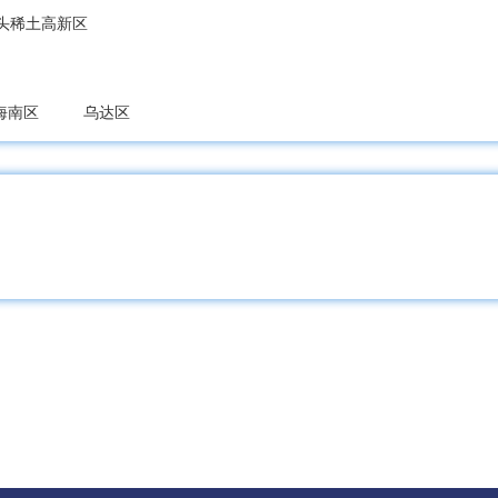
头稀土高新区
海南区
乌达区
宝山区
松山区
阿鲁科尔沁旗
巴林左旗
巴林右旗
敖汉旗
科尔沁左翼中旗
科尔沁左翼后旗
开鲁县
库伦旗
奈
巴什区
达拉特旗
准格尔旗
鄂托克前旗
鄂托克旗