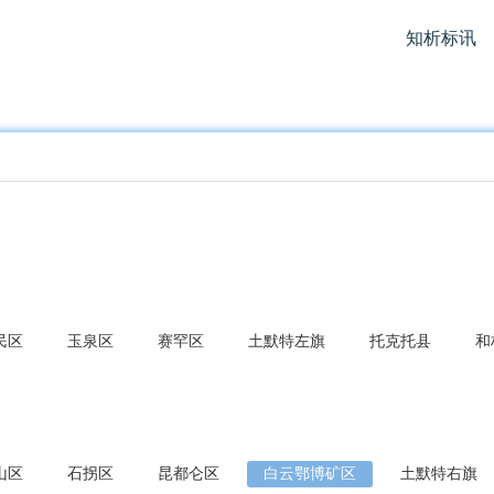
知析标讯
民区
玉泉区
赛罕区
土默特左旗
托克托县
和
山区
石拐区
昆都仑区
白云鄂博矿区
土默特右旗