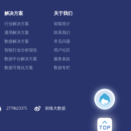
解决方案
关于我们
治旗
鄂温克族自治旗
陈巴尔虎旗
行业解决方案
前嗅简介
根河市
通用解决方案
联系我们
数据解决方案
常见问题
智能行业分析报告
用户社区
杭锦后旗
数据中台解决方案
服务条款
数据可视化方案
数据专栏
翼前旗
察哈尔右翼中旗
2779623375
前嗅大数据
突泉县