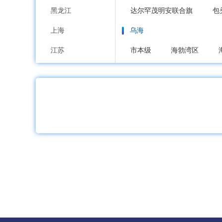
黑龙江
达尔罕茂明安联合旗
包
上海
乌海
江苏
市本级
海勃湾区
浙江
赤峰
安徽
市本级
红山区
元
福建
喀喇沁旗
宁城县
江西
通辽
山东
市本级
科尔沁区
河南
霍林郭勒市
湖北
鄂尔多斯
湖南
市本级
东胜区
康