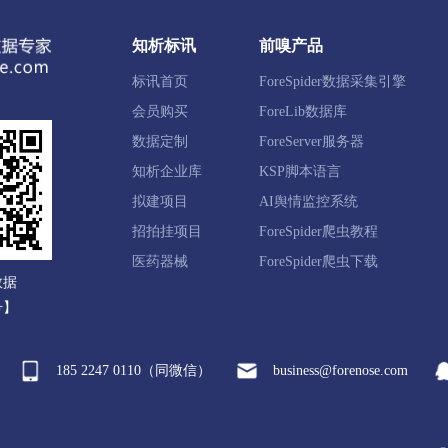
知析标讯
前嗅产品
扎赉诺尔区
阿荣旗
莫力达瓦达斡尔族自治旗
鄂伦春自
标讯首页
ForeSpider数据采集引擎
右旗
满洲里市
牙克石市
扎兰屯市
额尔古纳市
会员购买
ForeLib数据库
数据定制
ForeServer服务器
知析企业库
KSP脚本语言
原县
磴口县
乌拉特前旗
乌拉特中旗
乌拉特后旗
拟建项目
AI舆情监控系统
招拍挂项目
ForeSpider爬虫教程
资县
化德县
商都县
兴和县
凉城县
察哈尔右
医药器械
ForeSpider爬虫下载
数据
旗
丰镇市
号】
185 2247 0110（同微信）
business@forenose.com
阿尔山市
科尔沁右翼前旗
科尔沁右翼中旗
扎赉特旗