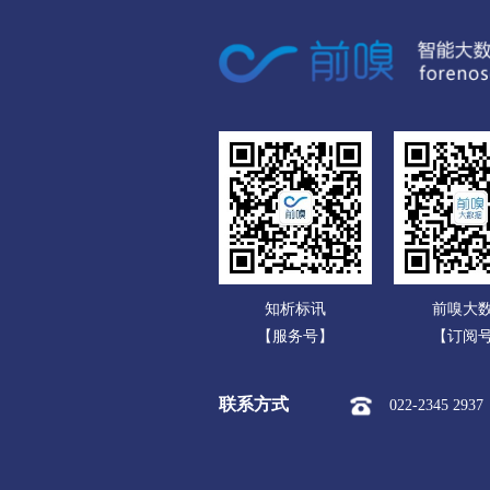
广东
呼伦贝尔
广西
市本级
海拉尔区
海南
新巴尔虎左旗
新巴尔虎
重庆
巴彦淖尔
四川
市本级
临河区
五
贵州
乌兰察布
云南
市本级
集宁区
卓
知析标讯
前嗅大
西藏
察哈尔右翼后旗
四子王
【服务号】
【订阅
陕西
兴安盟
联系方式
022-2345 2937
甘肃
市本级
乌兰浩特市
青海
锡林郭勒盟