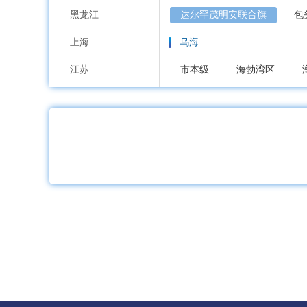
黑龙江
达尔罕茂明安联合旗
包
上海
乌海
江苏
市本级
海勃湾区
浙江
赤峰
安徽
市本级
红山区
元
福建
喀喇沁旗
宁城县
江西
通辽
山东
市本级
科尔沁区
河南
霍林郭勒市
湖北
鄂尔多斯
湖南
市本级
东胜区
康