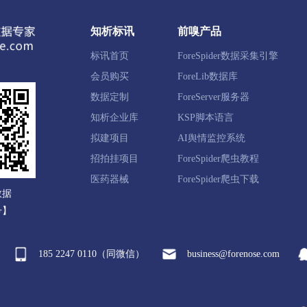
知析标讯
前嗅产品
扎赉诺尔区
阿荣旗
莫力达瓦达斡尔族自治旗
鄂伦春自
标讯首页
ForeSpider数据采集引擎
右旗
满洲里市
牙克石市
扎兰屯市
额尔古纳市
会员购买
ForeLib数据库
数据定制
ForeServer服务器
知析企业库
KSP脚本语言
原县
磴口县
乌拉特前旗
乌拉特中旗
乌拉特后旗
拟建项目
AI舆情监控系统
招拍挂项目
ForeSpider爬虫教程
资县
化德县
商都县
兴和县
凉城县
察哈尔右
医药器械
ForeSpider爬虫下载
数据
旗
丰镇市
号】
185 2247 0110（同微信）
business@forenose.com
阿尔山市
科尔沁右翼前旗
科尔沁右翼中旗
扎赉特旗