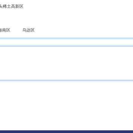
头稀土高新区
海南区
乌达区
宝山区
松山区
阿鲁科尔沁旗
巴林左旗
巴林右旗
敖汉旗
科尔沁左翼中旗
科尔沁左翼后旗
开鲁县
库伦旗
奈
巴什区
达拉特旗
准格尔旗
鄂托克前旗
鄂托克旗