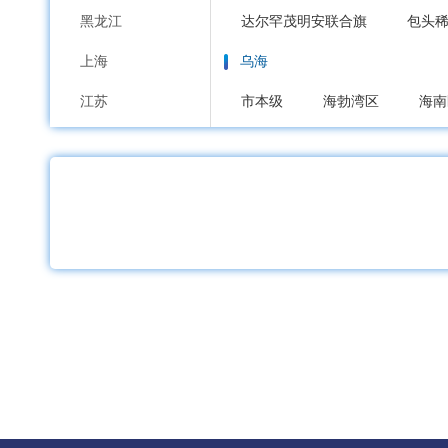
黑龙江
达尔罕茂明安联合旗
包头
上海
乌海
江苏
市本级
海勃湾区
海南
浙江
赤峰
安徽
市本级
红山区
元宝山
福建
喀喇沁旗
宁城县
敖汉
江西
通辽
山东
市本级
科尔沁区
科尔
河南
霍林郭勒市
湖北
鄂尔多斯
湖南
市本级
东胜区
康巴什