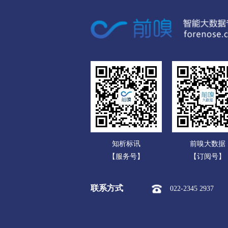
广东
呼伦贝尔
广西
市本级
海拉尔区
扎赉
海南
新巴尔虎左旗
新巴尔虎右
重庆
巴彦淖尔
四川
市本级
临河区
五原县
贵州
乌兰察布
云南
市本级
集宁区
卓资县
知析标讯
前嗅大数据
西藏
察哈尔右翼后旗
四子王旗
【服务号】
【订阅号】
陕西
兴安盟
联系方式
022-2345 2937
甘肃
市本级
乌兰浩特市
阿
青海
锡林郭勒盟