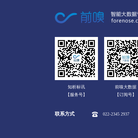
广东
呼伦贝尔
广西
市本级
海拉尔区
扎赉
海南
新巴尔虎左旗
新巴尔虎右
重庆
巴彦淖尔
四川
市本级
临河区
五原县
贵州
乌兰察布
云南
市本级
集宁区
卓资县
知析标讯
前嗅大数据
西藏
察哈尔右翼后旗
四子王旗
【服务号】
【订阅号】
陕西
兴安盟
联系方式
022-2345 2937
甘肃
市本级
乌兰浩特市
阿
青海
锡林郭勒盟