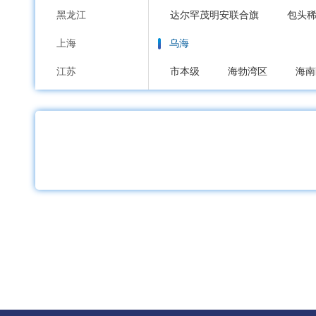
黑龙江
达尔罕茂明安联合旗
包头
上海
乌海
江苏
市本级
海勃湾区
海南
浙江
赤峰
安徽
市本级
红山区
元宝山
福建
喀喇沁旗
宁城县
敖汉
江西
通辽
山东
市本级
科尔沁区
科尔
河南
霍林郭勒市
湖北
鄂尔多斯
湖南
市本级
东胜区
康巴什