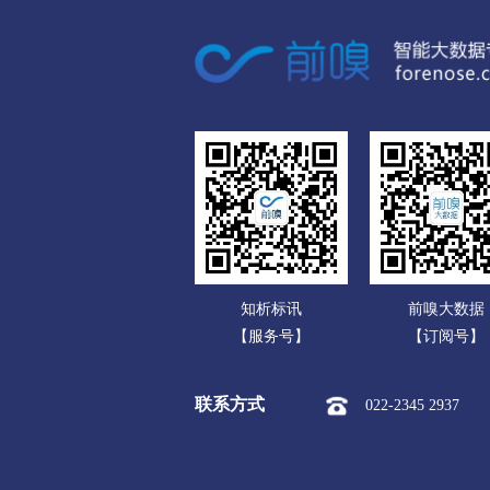
广东
呼伦贝尔
广西
市本级
海拉尔区
扎赉
海南
新巴尔虎左旗
新巴尔虎右
重庆
巴彦淖尔
四川
市本级
临河区
五原县
贵州
乌兰察布
云南
市本级
集宁区
卓资县
知析标讯
前嗅大数据
西藏
察哈尔右翼后旗
四子王旗
【服务号】
【订阅号】
陕西
兴安盟
联系方式
022-2345 2937
甘肃
市本级
乌兰浩特市
阿
青海
锡林郭勒盟