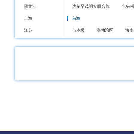
黑龙江
达尔罕茂明安联合旗
包头
上海
乌海
江苏
市本级
海勃湾区
海南
浙江
赤峰
安徽
市本级
红山区
元宝山
福建
喀喇沁旗
宁城县
敖汉
江西
通辽
山东
市本级
科尔沁区
科尔
河南
霍林郭勒市
湖北
鄂尔多斯
湖南
市本级
东胜区
康巴什