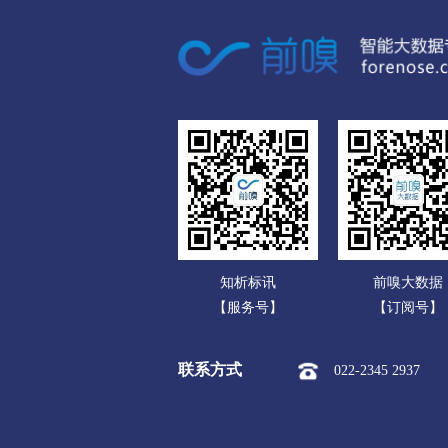
广东
呼伦贝尔
广西
市本级
海拉尔区
扎赉
海南
新巴尔虎左旗
新巴尔虎右
重庆
巴彦淖尔
四川
市本级
临河区
五原县
贵州
乌兰察布
云南
市本级
集宁区
卓资县
知析标讯
前嗅大数据
西藏
察哈尔右翼后旗
四子王旗
【服务号】
【订阅号】
陕西
兴安盟
联系方式
022-2345 2937
甘肃
市本级
乌兰浩特市
阿
青海
锡林郭勒盟