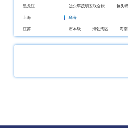
黑龙江
达尔罕茂明安联合旗
包头
上海
乌海
江苏
市本级
海勃湾区
海南
浙江
赤峰
安徽
市本级
红山区
元宝山
福建
喀喇沁旗
宁城县
敖汉
江西
通辽
山东
市本级
科尔沁区
科尔
河南
霍林郭勒市
湖北
鄂尔多斯
湖南
市本级
东胜区
康巴什