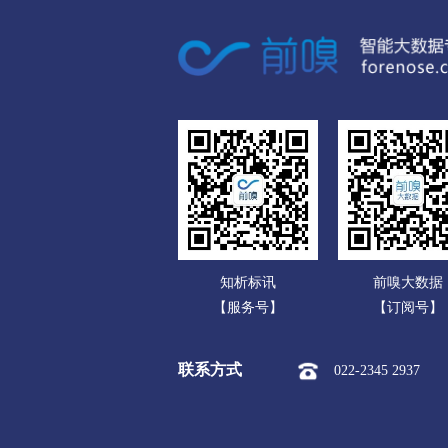
广东
呼伦贝尔
广西
市本级
海拉尔区
扎赉
海南
新巴尔虎左旗
新巴尔虎右
重庆
巴彦淖尔
四川
市本级
临河区
五原县
贵州
乌兰察布
云南
市本级
集宁区
卓资县
知析标讯
前嗅大数据
西藏
察哈尔右翼后旗
四子王旗
【服务号】
【订阅号】
陕西
兴安盟
联系方式
022-2345 2937
甘肃
市本级
乌兰浩特市
阿
青海
锡林郭勒盟