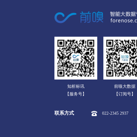
广东
呼伦贝尔
广西
市本级
海拉尔区
扎赉
海南
新巴尔虎左旗
新巴尔虎右
重庆
巴彦淖尔
四川
市本级
临河区
五原县
贵州
乌兰察布
云南
市本级
集宁区
卓资县
知析标讯
前嗅大数据
西藏
察哈尔右翼后旗
四子王旗
【服务号】
【订阅号】
陕西
兴安盟
联系方式
022-2345 2937
甘肃
市本级
乌兰浩特市
阿
青海
锡林郭勒盟