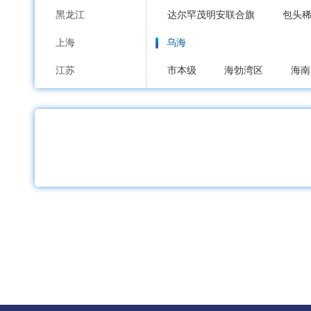
黑龙江
达尔罕茂明安联合旗
包头
上海
乌海
江苏
市本级
海勃湾区
海南
浙江
赤峰
安徽
市本级
红山区
元宝山
福建
喀喇沁旗
宁城县
敖汉
江西
通辽
山东
市本级
科尔沁区
科尔
河南
霍林郭勒市
湖北
鄂尔多斯
湖南
市本级
东胜区
康巴什