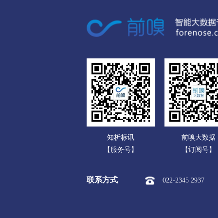
广东
呼伦贝尔
广西
市本级
海拉尔区
扎赉
海南
新巴尔虎左旗
新巴尔虎右
重庆
巴彦淖尔
四川
市本级
临河区
五原县
贵州
乌兰察布
云南
市本级
集宁区
卓资县
知析标讯
前嗅大数据
西藏
察哈尔右翼后旗
四子王旗
【服务号】
【订阅号】
陕西
兴安盟
联系方式
022-2345 2937
甘肃
市本级
乌兰浩特市
阿
青海
锡林郭勒盟