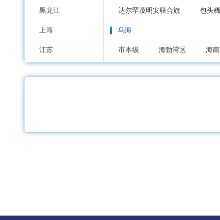
黑龙江
达尔罕茂明安联合旗
包头
上海
乌海
江苏
市本级
海勃湾区
海南
浙江
赤峰
安徽
市本级
红山区
元宝山
福建
喀喇沁旗
宁城县
敖汉
江西
通辽
山东
市本级
科尔沁区
科尔
河南
霍林郭勒市
湖北
鄂尔多斯
湖南
市本级
东胜区
康巴什