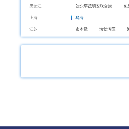
黑龙江
达尔罕茂明安联合旗
包
上海
乌海
江苏
市本级
海勃湾区
浙江
赤峰
安徽
市本级
红山区
元
福建
喀喇沁旗
宁城县
江西
通辽
山东
市本级
科尔沁区
河南
霍林郭勒市
湖北
鄂尔多斯
湖南
市本级
东胜区
康