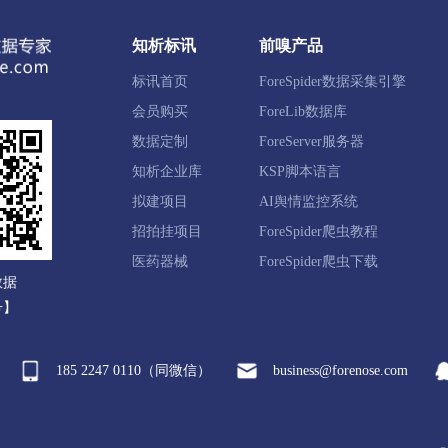
知析标讯
前嗅产品
扎赉诺尔区
阿荣旗
莫力达瓦达斡尔族自治旗
鄂伦春自
标讯首页
ForeSpider数据采集引擎
右旗
满洲里市
牙克石市
扎兰屯市
额尔古纳市
会员购买
ForeLib数据库
数据定制
ForeServer服务器
知析企业库
KSP脚本语言
原县
磴口县
乌拉特前旗
乌拉特中旗
乌拉特后旗
拟建项目
AI舆情监控系统
招拍挂项目
ForeSpider爬虫教程
资县
化德县
商都县
兴和县
凉城县
察哈尔右
医药器械
ForeSpider爬虫下载
数据
旗
丰镇市
号】
185 2247 0110（同微信）
business@forenose.com
阿尔山市
科尔沁右翼前旗
科尔沁右翼中旗
扎赉特旗