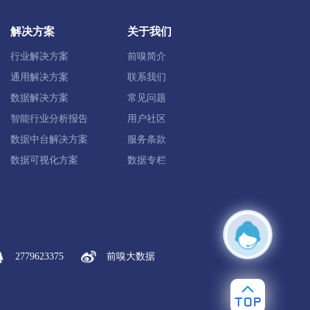
解决方案
关于我们
治旗
鄂温克族自治旗
陈巴尔虎旗
行业解决方案
前嗅简介
根河市
通用解决方案
联系我们
数据解决方案
常见问题
智能行业分析报告
用户社区
杭锦后旗
数据中台解决方案
服务条款
数据可视化方案
数据专栏
翼前旗
察哈尔右翼中旗
2779623375
前嗅大数据
突泉县