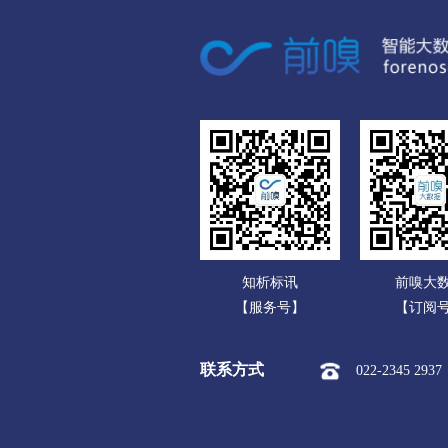
广东
呼伦贝尔
广西
市本级
海拉尔区
海南
新巴尔虎左旗
新巴尔虎
重庆
巴彦淖尔
四川
市本级
临河区
五
贵州
乌兰察布
云南
市本级
集宁区
卓
知析标讯
前嗅大
西藏
察哈尔右翼后旗
四子王
【服务号】
【订阅
陕西
兴安盟
联系方式
022-2345 2937
甘肃
市本级
乌兰浩特市
青海
锡林郭勒盟