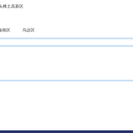
头稀土高新区
海南区
乌达区
宝山区
松山区
阿鲁科尔沁旗
巴林左旗
巴林右旗
敖汉旗
科尔沁左翼中旗
科尔沁左翼后旗
开鲁县
库伦旗
奈
巴什区
达拉特旗
准格尔旗
鄂托克前旗
鄂托克旗