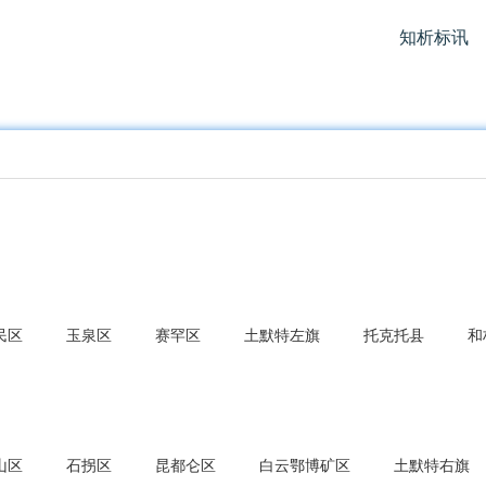
知析标讯
民区
玉泉区
赛罕区
土默特左旗
托克托县
和
山区
石拐区
昆都仑区
白云鄂博矿区
土默特右旗