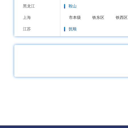
黑龙江
鞍山
上海
市本级
铁东区
铁西区
江苏
抚顺
浙江
市本级
新抚区
东洲区
安徽
本溪
福建
市本级
平山区
溪湖区
江西
丹东
山东
市本级
元宝区
振兴区
河南
锦州
湖北
市本级
古塔区
凌河区
湖南
营口