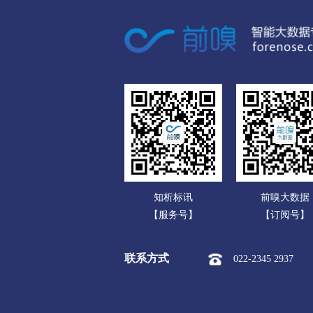
广东
市本级
站前区
鲅鱼圈
广西
阜新
海南
市本级
海州区
新邱区
重庆
辽阳
四川
市本级
白塔区
文圣区
贵州
盘锦
云南
市本级
双台子区
兴隆
知析标讯
前嗅大数据
西藏
铁岭
【服务号】
【订阅号】
陕西
市本级
银州区
清河区
联系方式
022-2345 2937
甘肃
朝阳
青海
市本级
龙城区
双塔区