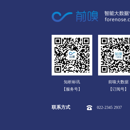
广东
市本级
站前区
鲅鱼圈
广西
阜新
海南
市本级
海州区
新邱区
重庆
辽阳
四川
市本级
白塔区
文圣区
贵州
盘锦
云南
市本级
双台子区
兴隆
知析标讯
前嗅大数据
西藏
铁岭
【服务号】
【订阅号】
陕西
市本级
银州区
清河区
联系方式
022-2345 2937
甘肃
朝阳
青海
市本级
龙城区
双塔区