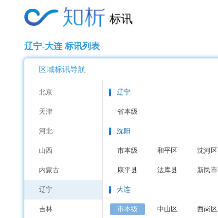
标讯
辽宁-大连 标讯列表
区域标讯导航
北京
辽宁
天津
省本级
河北
沈阳
山西
市本级
和平区
沈河区
内蒙古
康平县
法库县
新民市
辽宁
大连
吉林
市本级
中山区
西岗区