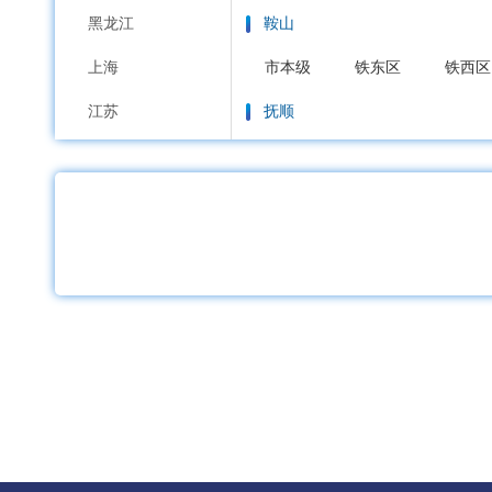
黑龙江
鞍山
上海
市本级
铁东区
铁西区
江苏
抚顺
浙江
市本级
新抚区
东洲区
安徽
本溪
福建
市本级
平山区
溪湖区
江西
丹东
山东
市本级
元宝区
振兴区
河南
锦州
湖北
市本级
古塔区
凌河区
湖南
营口