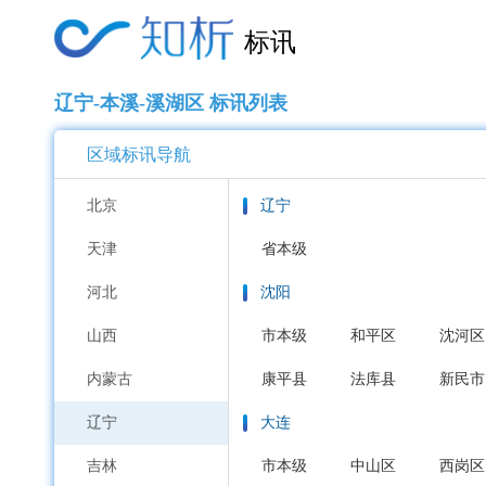
标讯
辽宁-本溪-溪湖区 标讯列表
区域标讯导航
北京
辽宁
天津
省本级
河北
沈阳
山西
市本级
和平区
沈河区
内蒙古
康平县
法库县
新民市
辽宁
大连
吉林
市本级
中山区
西岗区