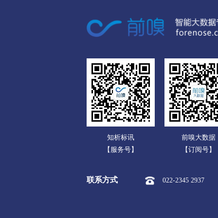
广东
市本级
站前区
鲅鱼圈
广西
阜新
海南
市本级
海州区
新邱区
重庆
辽阳
四川
市本级
白塔区
文圣区
贵州
盘锦
云南
市本级
双台子区
兴隆
知析标讯
前嗅大数据
西藏
铁岭
【服务号】
【订阅号】
陕西
市本级
银州区
清河区
联系方式
022-2345 2937
甘肃
朝阳
青海
市本级
龙城区
双塔区