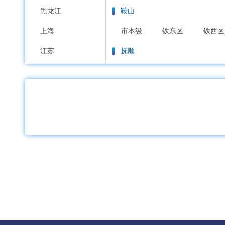
黑龙江
鞍山
上海
市本级
铁东区
铁西区
江苏
抚顺
浙江
市本级
新抚区
东洲区
安徽
本溪
福建
市本级
平山区
溪湖区
江西
丹东
山东
市本级
元宝区
振兴区
河南
锦州
湖北
市本级
古塔区
凌河区
湖南
营口