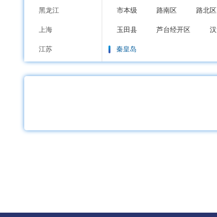
黑龙江
市本级
路南区
路北区
上海
玉田县
芦台经开区
汉
江苏
秦皇岛
浙江
市本级
海港区
山海关
安徽
邯郸
福建
市本级
邯山区
丛台区
江西
邱县
鸡泽县
广平县
山东
邢台
河南
市本级
襄都区
信都区
湖北
广宗县
平乡县
威县
湖南
保定