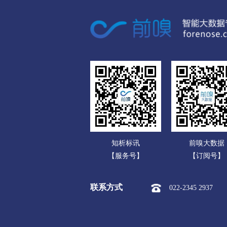
广东
市本级
竞秀区
莲池区
广西
涞源县
望都县
安新县
海南
涿州市
定州市
安国市
重庆
承德
四川
市本级
双桥区
双滦区
贵州
围场满族蒙古族
承德高新
云南
张家口
知析标讯
前嗅大数据
西藏
市本级
桥东区
桥西区
【服务号】
【订阅号】
陕西
阳原县
怀安县
怀来县
联系方式
022-2345 2937
甘肃
沧州
青海
市本级
新华区
运河区