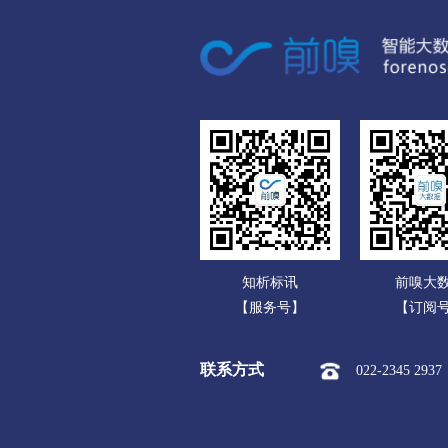
广东
市本级
站前区
鲅
广西
阜新
海南
市本级
海州区
新
重庆
辽阳
四川
市本级
白塔区
文
贵州
盘锦
云南
市本级
双台子区
知析标讯
前嗅大
西藏
铁岭
【服务号】
【订阅
陕西
市本级
银州区
清
联系方式
022-2345 2937
甘肃
朝阳
青海
市本级
龙城区
双