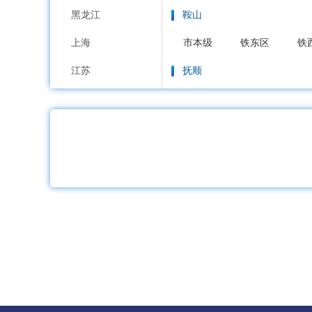
黑龙江
鞍山
上海
市本级
铁东区
铁
江苏
抚顺
浙江
市本级
新抚区
东
安徽
本溪
福建
市本级
平山区
溪
江西
丹东
山东
市本级
元宝区
振
河南
锦州
湖北
市本级
古塔区
凌
湖南
营口