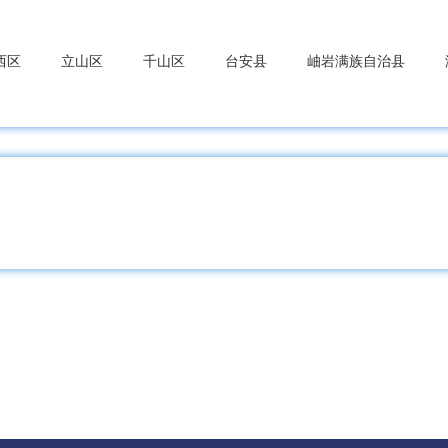
西区
立山区
千山区
台安县
岫岩满族自治县
洲区
望花区
顺城区
抚顺县
新宾满族自治县
湖区
明山区
南芬区
本溪满族自治县
桓仁满族自治
兴区
振安区
宽甸满族自治县
东港市
凤城市
河区
太和区
黑山县
义县
凌海市
北镇市