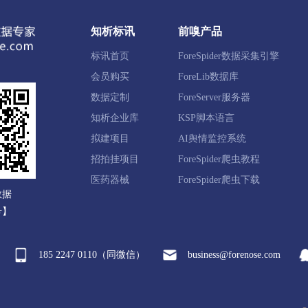
鱼圈区
西市区
老边区
盖州市
大石桥市
知析标讯
前嗅产品
标讯首页
ForeSpider数据采集引擎
邱区
太平区
清河门区
细河区
阜新蒙古族自治县
会员购买
ForeLib数据库
数据定制
ForeServer服务器
知析企业库
KSP脚本语言
圣区
宏伟区
弓长岭区
太子河区
辽阳县
灯塔
拟建项目
AI舆情监控系统
招拍挂项目
ForeSpider爬虫教程
兴隆台区
大洼区
盘山县
医药器械
ForeSpider爬虫下载
数据
号】
河区
铁岭县
西丰县
昌图县
调兵山市
开原市
185 2247 0110（同微信）
business@forenose.com
塔区
朝阳县
建平县
喀喇沁左翼蒙古族自治县
北票