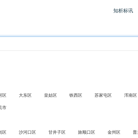
知析标讯
河区
大东区
皇姑区
铁西区
苏家屯区
浑南区
民市
岗区
沙河口区
甘井子区
旅顺口区
金州区
普