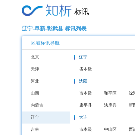
标讯
辽宁-阜新-彰武县 标讯列表
区域标讯导航
北京
辽宁
天津
省本级
河北
沈阳
山西
市本级
和平区
沈
内蒙古
康平县
法库县
新
辽宁
大连
吉林
市本级
中山区
西