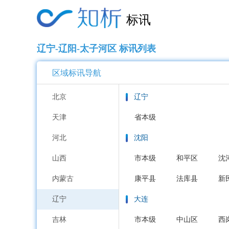
标讯
辽宁-辽阳-太子河区 标讯列表
区域标讯导航
北京
辽宁
天津
省本级
河北
沈阳
山西
市本级
和平区
沈
内蒙古
康平县
法库县
新
辽宁
大连
吉林
市本级
中山区
西