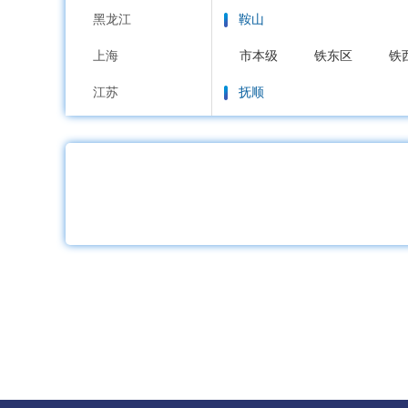
黑龙江
鞍山
上海
市本级
铁东区
铁
江苏
抚顺
浙江
市本级
新抚区
东
安徽
本溪
福建
市本级
平山区
溪
江西
丹东
山东
市本级
元宝区
振
河南
锦州
湖北
市本级
古塔区
凌
湖南
营口