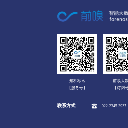
广东
市本级
站前区
鲅
广西
阜新
海南
市本级
海州区
新
重庆
辽阳
四川
市本级
白塔区
文
贵州
盘锦
云南
市本级
双台子区
知析标讯
前嗅大
西藏
铁岭
【服务号】
【订阅
陕西
市本级
银州区
清
联系方式
022-2345 2937
甘肃
朝阳
青海
市本级
龙城区
双