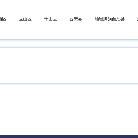
西区
立山区
千山区
台安县
岫岩满族自治县
洲区
望花区
顺城区
抚顺县
新宾满族自治县
湖区
明山区
南芬区
本溪满族自治县
桓仁满族自治
兴区
振安区
宽甸满族自治县
东港市
凤城市
河区
太和区
黑山县
义县
凌海市
北镇市