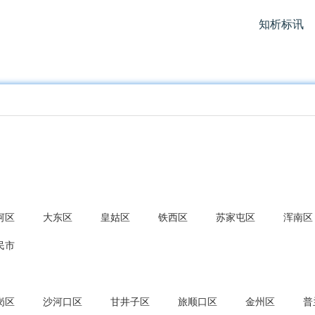
知析标讯
河区
大东区
皇姑区
铁西区
苏家屯区
浑南区
民市
岗区
沙河口区
甘井子区
旅顺口区
金州区
普