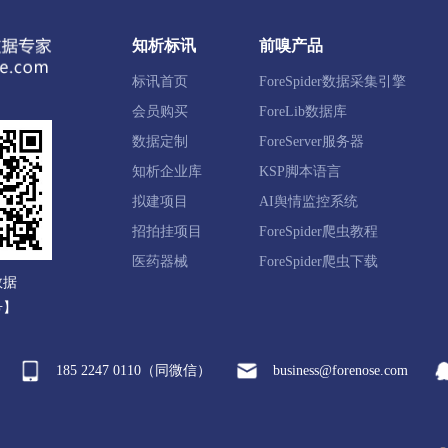
鱼圈区
西市区
老边区
盖州市
大石桥市
知析标讯
前嗅产品
标讯首页
ForeSpider数据采集引擎
邱区
太平区
清河门区
细河区
阜新蒙古族自治县
会员购买
ForeLib数据库
数据定制
ForeServer服务器
知析企业库
KSP脚本语言
圣区
宏伟区
弓长岭区
太子河区
辽阳县
灯塔
拟建项目
AI舆情监控系统
招拍挂项目
ForeSpider爬虫教程
兴隆台区
大洼区
盘山县
医药器械
ForeSpider爬虫下载
数据
号】
河区
铁岭县
西丰县
昌图县
调兵山市
开原市
185 2247 0110（同微信）
business@forenose.com
塔区
朝阳县
建平县
喀喇沁左翼蒙古族自治县
北票