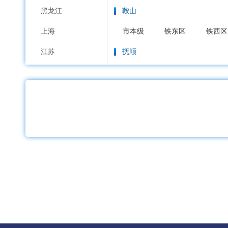
黑龙江
鞍山
上海
市本级
铁东区
铁西区
江苏
抚顺
浙江
市本级
新抚区
东洲区
安徽
本溪
福建
市本级
平山区
溪湖区
江西
丹东
山东
市本级
元宝区
振兴区
河南
锦州
湖北
市本级
古塔区
凌河区
湖南
营口