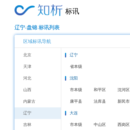
标讯
辽宁-盘锦 标讯列表
区域标讯导航
北京
辽宁
天津
省本级
河北
沈阳
山西
市本级
和平区
沈河区
内蒙古
康平县
法库县
新民市
辽宁
大连
吉林
市本级
中山区
西岗区