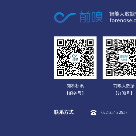
广东
市本级
站前区
鲅鱼圈
广西
阜新
海南
市本级
海州区
新邱区
重庆
辽阳
四川
市本级
白塔区
文圣区
贵州
盘锦
云南
市本级
双台子区
兴隆
知析标讯
前嗅大数据
西藏
铁岭
【服务号】
【订阅号】
陕西
市本级
银州区
清河区
联系方式
022-2345 2937
甘肃
朝阳
青海
市本级
龙城区
双塔区