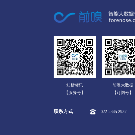
广东
市本级
站前区
鲅鱼圈
广西
阜新
海南
市本级
海州区
新邱区
重庆
辽阳
四川
市本级
白塔区
文圣区
贵州
盘锦
云南
市本级
双台子区
兴隆
知析标讯
前嗅大数据
西藏
铁岭
【服务号】
【订阅号】
陕西
市本级
银州区
清河区
联系方式
022-2345 2937
甘肃
朝阳
青海
市本级
龙城区
双塔区