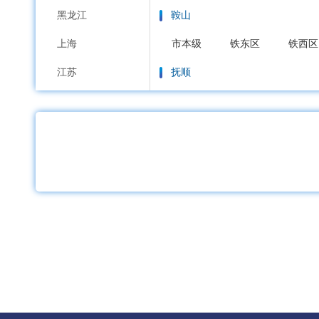
黑龙江
鞍山
上海
市本级
铁东区
铁西区
江苏
抚顺
浙江
市本级
新抚区
东洲区
安徽
本溪
福建
市本级
平山区
溪湖区
江西
丹东
山东
市本级
元宝区
振兴区
河南
锦州
湖北
市本级
古塔区
凌河区
湖南
营口