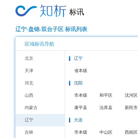
标讯
辽宁-盘锦-双台子区 标讯列表
区域标讯导航
北京
辽宁
天津
省本级
河北
沈阳
山西
市本级
和平区
沈河区
内蒙古
康平县
法库县
新民市
辽宁
大连
吉林
市本级
中山区
西岗区