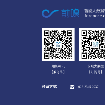
广东
市本级
站前区
鲅鱼圈
广西
阜新
海南
市本级
海州区
新邱区
重庆
辽阳
四川
市本级
白塔区
文圣区
贵州
盘锦
云南
市本级
双台子区
兴隆
知析标讯
前嗅大数据
西藏
铁岭
【服务号】
【订阅号】
陕西
市本级
银州区
清河区
联系方式
022-2345 2937
甘肃
朝阳
青海
市本级
龙城区
双塔区