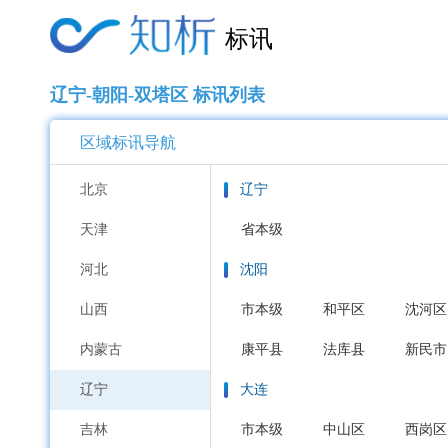
标讯
辽宁-朝阳-双塔区 标讯列表
区域标讯导航
北京
辽宁
天津
省本级
河北
沈阳
山西
市本级
和平区
沈河区
内蒙古
康平县
法库县
新民市
辽宁
大连
吉林
市本级
中山区
西岗区