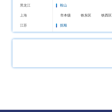
黑龙江
鞍山
上海
市本级
铁东区
铁西区
江苏
抚顺
浙江
市本级
新抚区
东洲区
安徽
本溪
福建
市本级
平山区
溪湖区
江西
丹东
山东
市本级
元宝区
振兴区
河南
锦州
湖北
市本级
古塔区
凌河区
湖南
营口