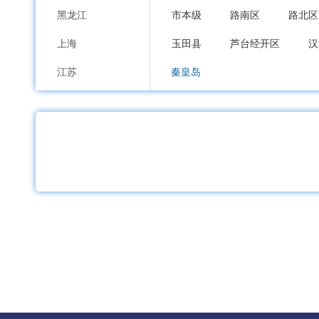
黑龙江
市本级
路南区
路北区
上海
玉田县
芦台经开区
汉
江苏
秦皇岛
浙江
市本级
海港区
山海关
安徽
邯郸
福建
市本级
邯山区
丛台区
江西
邱县
鸡泽县
广平县
山东
邢台
河南
市本级
襄都区
信都区
湖北
广宗县
平乡县
威县
湖南
保定