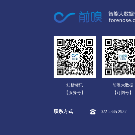
广东
市本级
竞秀区
莲池区
广西
涞源县
望都县
安新县
海南
涿州市
定州市
安国市
重庆
承德
四川
市本级
双桥区
双滦区
贵州
围场满族蒙古族
承德高新
云南
张家口
知析标讯
前嗅大数据
西藏
市本级
桥东区
桥西区
【服务号】
【订阅号】
陕西
阳原县
怀安县
怀来县
联系方式
022-2345 2937
甘肃
沧州
青海
市本级
新华区
运河区