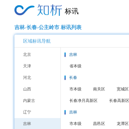
标讯
吉林-长春-公主岭市 标讯列表
区域标讯导航
北京
吉林
天津
省本级
河北
长春
山西
市本级
南关区
宽城区
内蒙古
长春净月高新区
长春高新
辽宁
吉林
吉林
市本级
昌邑区
龙潭区