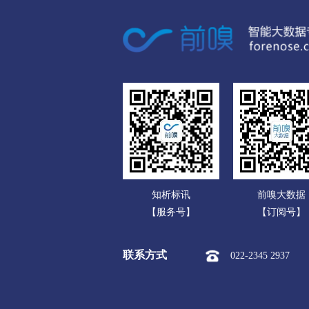
广东
白城
广西
市本级
洮北区
镇赉县
海南
延边朝鲜族
重庆
市本级
延吉市
图们市
四川
贵州
云南
知析标讯
前嗅大数据
西藏
【服务号】
【订阅号】
陕西
联系方式
022-2345 2937
甘肃
青海