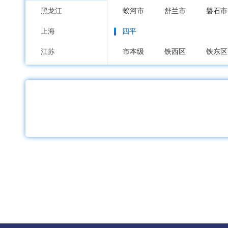
黑龙江
蛟河市
舒兰市
磐石市
上海
四平
江苏
市本级
铁西区
铁东区
浙江
辽源
安徽
市本级
龙山区
西安区
福建
通化
江西
市本级
东昌区
通化县
山东
白山
河南
市本级
浑江区
江源区
湖北
松原
湖南
市本级
宁江区
前郭尔