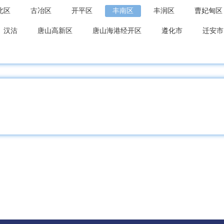
北区
古冶区
开平区
丰南区
丰润区
曹妃甸区
汉沽
唐山高新区
唐山海港经开区
遵化市
迁安市
海关区
北戴河区
抚宁区
青龙满族
昌黎县
卢
台区
复兴区
峰峰矿区
肥乡区
永年区
临漳县
县
馆陶县
魏县
曲周县
邯郸经开区
邯郸冀南
都区
任泽区
南和区
临城县
内丘县
柏乡县
县
清河县
临西县
邢台经开区
南宫市
沙河市