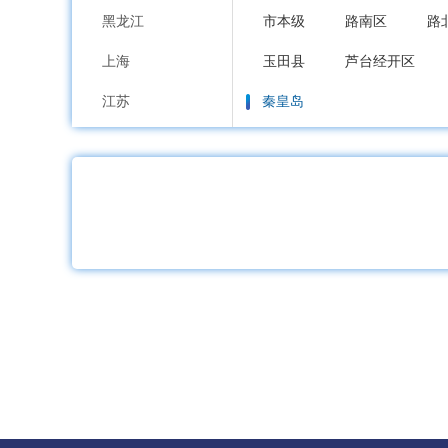
黑龙江
市本级
路南区
路
上海
玉田县
芦台经开区
江苏
秦皇岛
浙江
市本级
海港区
山
安徽
邯郸
福建
市本级
邯山区
丛
江西
邱县
鸡泽县
广平
山东
邢台
河南
市本级
襄都区
信
湖北
广宗县
平乡县
威
湖南
保定