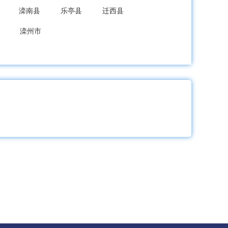
滦南县
乐亭县
迁西县
滦州市
龙县
秦皇岛经开区
北戴河新区
成安县
大名县
涉县
磁县
新区
武安市
隆尧县
宁晋县
巨鹿县
新河县