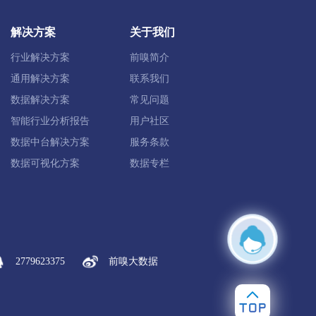
定兴县
唐县
高阳县
容城县
解决方案
关于我们
雄县
保定高新区
保定白沟新城
行业解决方案
前嗅简介
通用解决方案
联系我们
数据解决方案
常见问题
智能行业分析报告
用户社区
化县
丰宁满族
宽城满族
数据中台解决方案
服务条款
数据可视化方案
数据专栏
康保县
沽源县
尚义县
蔚县
塞北管理区
2779623375
前嗅大数据
肃宁县
南皮县
吴桥县
献县