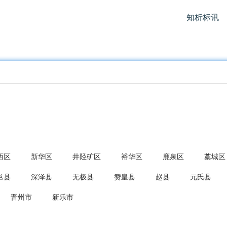
知析标讯
西区
新华区
井陉矿区
裕华区
鹿泉区
藁城区
邑县
深泽县
无极县
赞皇县
赵县
元氏县
晋州市
新乐市