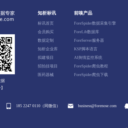
池区
满城区
清苑区
徐水区
涞水县
阜平县
知析标讯
前嗅产品
新县
易县
曲阳县
蠡县
顺平县
博野县
标讯首页
ForeSpider数据采集引擎
国市
高碑店市
会员购买
ForeLib数据库
数据定制
ForeServer服务器
知析企业库
KSP脚本语言
滦区
鹰手营子矿区
承德县
兴隆县
滦平县
隆
拟建项目
AI舆情监控系统
新区
平泉市
招拍挂项目
ForeSpider爬虫教程
医药器械
ForeSpider爬虫下载
数据
西区
宣化区
下花园区
万全区
崇礼区
张北县
号】
来县
涿鹿县
赤城县
张家口经开区
察北管理区
185 2247 0110（同微信）
business@forenose.com
河区
沧县
青县
东光县
海兴县
盐山县