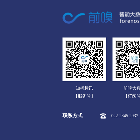
广东
市本级
竞秀区
莲
广西
涞源县
望都县
安
海南
涿州市
定州市
安
重庆
承德
四川
市本级
双桥区
双
贵州
围场满族蒙古族
承德高
云南
张家口
知析标讯
前嗅大
西藏
市本级
桥东区
桥
【服务号】
【订阅
陕西
阳原县
怀安县
怀
联系方式
022-2345 2937
甘肃
沧州
青海
市本级
新华区
运