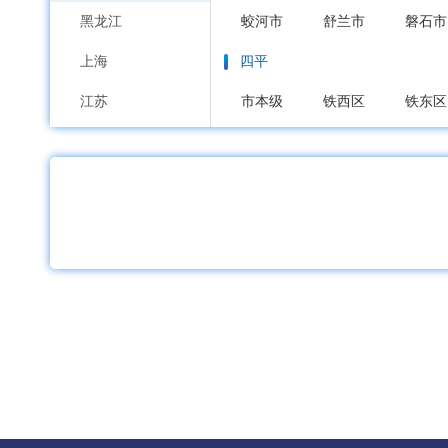
黑龙江
蛟河市
舒兰市
磐石市
上海
四平
江苏
市本级
铁西区
铁东区
浙江
辽源
安徽
市本级
龙山区
西安区
福建
通化
江西
市本级
东昌区
通化县
山东
白山
河南
市本级
浑江区
江源区
湖北
松原
湖南
市本级
宁江区
前郭尔