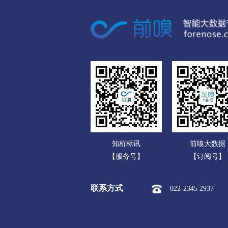
广东
白城
广西
市本级
洮北区
镇赉县
海南
延边朝鲜族
重庆
市本级
延吉市
图们市
四川
贵州
云南
知析标讯
前嗅大数据
西藏
【服务号】
【订阅号】
陕西
联系方式
022-2345 2937
甘肃
青海