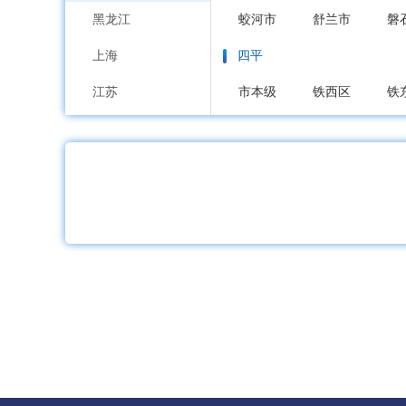
黑龙江
蛟河市
舒兰市
磐
上海
四平
江苏
市本级
铁西区
铁
浙江
辽源
安徽
市本级
龙山区
西
福建
通化
江西
市本级
东昌区
通
山东
白山
河南
市本级
浑江区
江
湖北
松原
湖南
市本级
宁江区
前