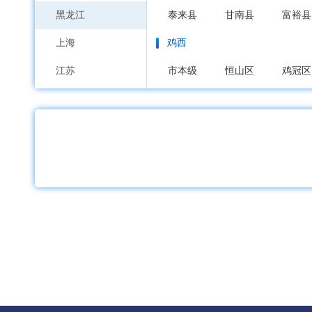
黑龙江
泰来县
甘南县
富裕县
上海
鸡西
江苏
市本级
恒山区
鸡冠区
浙江
鹤岗
安徽
市本级
向阳区
工农区
福建
双鸭山
江西
市本级
尖山区
岭东区
山东
大庆
河南
市本级
萨尔图区
龙凤
湖北
大庆高新区
湖南
伊春