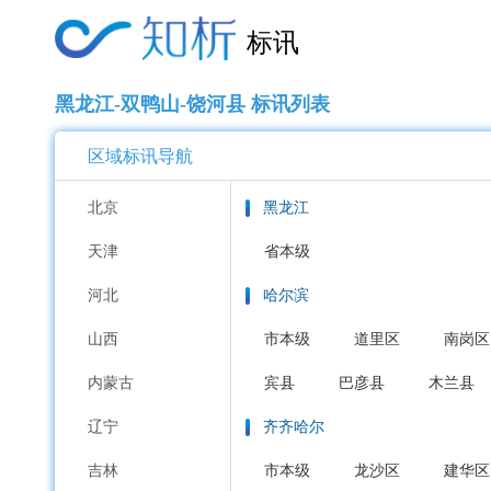
标讯
黑龙江-双鸭山-饶河县 标讯列表
区域标讯导航
北京
黑龙江
天津
省本级
河北
哈尔滨
山西
市本级
道里区
南岗区
内蒙古
宾县
巴彦县
木兰县
辽宁
齐齐哈尔
吉林
市本级
龙沙区
建华区