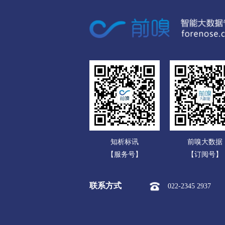
广东
市本级
伊美区
乌翠区
广西
佳木斯
海南
市本级
向阳区
前进区
重庆
七台河
四川
市本级
新兴区
桃山区
贵州
牡丹江
云南
市本级
东安区
阳明区
知析标讯
前嗅大数据
西藏
东宁市
【服务号】
【订阅号】
陕西
黑河
联系方式
022-2345 2937
甘肃
市本级
爱辉区
逊克县
青海
绥化