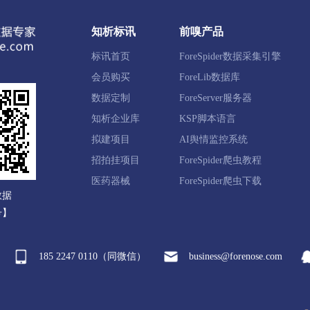
翠区
友好区
嘉荫县
汤旺县
丰林县
大箐山县
知析标讯
前嗅产品
标讯首页
ForeSpider数据采集引擎
进区
东风区
郊区
桦南县
桦川县
汤原县
会员购买
ForeLib数据库
数据定制
ForeServer服务器
知析企业库
KSP脚本语言
山区
茄子河区
勃利县
拟建项目
AI舆情监控系统
招拍挂项目
ForeSpider爬虫教程
明区
爱民区
西安区
林口县
牡丹江经开区
绥
医药器械
ForeSpider爬虫下载
数据
号】
185 2247 0110（同微信）
business@forenose.com
克县
孙吴县
北安市
五大连池市
嫩江市