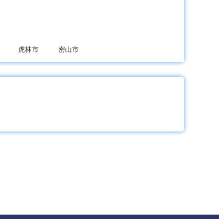
虎林市
密山市
绥滨县
饶河县
县
林甸县
杜尔伯特蒙古族自治县