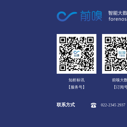
广东
市本级
伊美区
乌
广西
佳木斯
海南
市本级
向阳区
前
重庆
七台河
四川
市本级
新兴区
桃
贵州
牡丹江
云南
市本级
东安区
阳
知析标讯
前嗅大
西藏
东宁市
【服务号】
【订阅
陕西
黑河
联系方式
022-2345 2937
甘肃
市本级
爱辉区
逊
青海
绥化