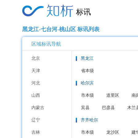
标讯
黑龙江-七台河-桃山区 标讯列表
区域标讯导航
北京
黑龙江
天津
省本级
河北
哈尔滨
山西
市本级
道里区
南
内蒙古
宾县
巴彦县
木兰
辽宁
齐齐哈尔
吉林
市本级
龙沙区
建