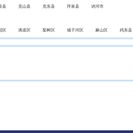
裕县
克山县
克东县
拜泉县
讷河市
冠区
滴道区
梨树区
城子河区
麻山区
鸡东县
农区
南山区
兴安区
东山区
兴山区
萝北县
东区
四方台区
集贤县
友谊县
宝山区
宝清县
龙凤区
让胡路区
红岗区
大同区
肇州县
肇源