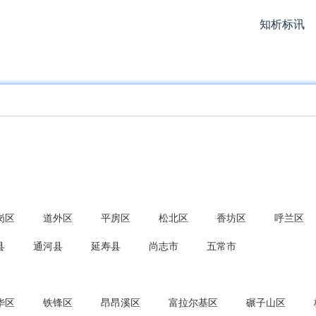
知析标讯
岗区
道外区
平房区
松北区
香坊区
呼兰区
县
通河县
延寿县
尚志市
五常市
华区
铁锋区
昂昂溪区
富拉尔基区
碾子山区