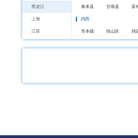
黑龙江
泰来县
甘南县
富
上海
鸡西
江苏
市本级
恒山区
鸡
浙江
鹤岗
安徽
市本级
向阳区
工
福建
双鸭山
江西
市本级
尖山区
岭
山东
大庆
河南
市本级
萨尔图区
湖北
大庆高新区
湖南
伊春