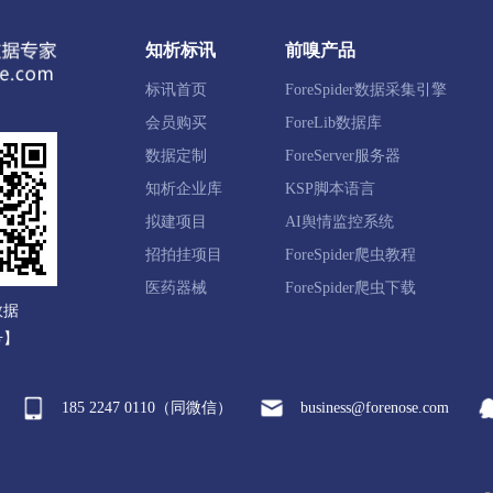
知析标讯
前嗅产品
标讯首页
ForeSpider数据采集引擎
会员购买
ForeLib数据库
数据定制
ForeServer服务器
知析企业库
KSP脚本语言
拟建项目
AI舆情监控系统
招拍挂项目
ForeSpider爬虫教程
医药器械
ForeSpider爬虫下载
数据
号】
185 2247 0110（同微信）
business@forenose.com