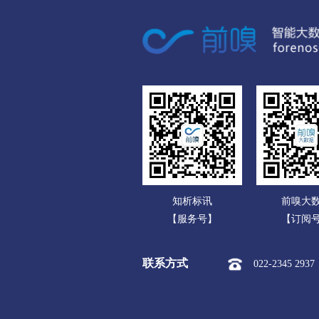
广东
广西
海南
重庆
四川
贵州
云南
知析标讯
前嗅大
西藏
【服务号】
【订阅
陕西
联系方式
022-2345 2937
甘肃
青海