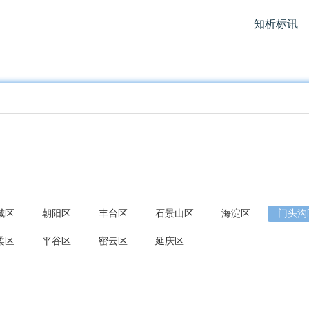
知析标讯
城区
朝阳区
丰台区
石景山区
海淀区
门头沟
柔区
平谷区
密云区
延庆区