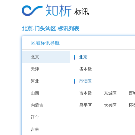
标讯
北京-门头沟区 标讯列表
区域标讯导航
北京
北京
天津
省本级
河北
市辖区
山西
市本级
东城区
西
内蒙古
昌平区
大兴区
怀
辽宁
吉林