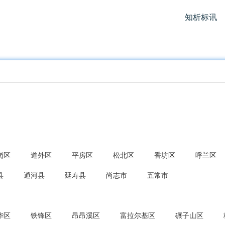
知析标讯
岗区
道外区
平房区
松北区
香坊区
呼兰区
县
通河县
延寿县
尚志市
五常市
华区
铁锋区
昂昂溪区
富拉尔基区
碾子山区