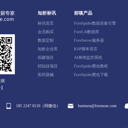
翠区
友好区
嘉荫县
汤旺县
丰林县
大箐山县
知析标讯
前嗅产品
标讯首页
ForeSpider数据采集引擎
进区
东风区
郊区
桦南县
桦川县
汤原县
会员购买
ForeLib数据库
数据定制
ForeServer服务器
知析企业库
KSP脚本语言
山区
茄子河区
勃利县
拟建项目
AI舆情监控系统
招拍挂项目
ForeSpider爬虫教程
明区
爱民区
西安区
林口县
牡丹江经开区
绥
医药器械
ForeSpider爬虫下载
数据
号】
185 2247 0110（同微信）
business@forenose.com
克县
孙吴县
北安市
五大连池市
嫩江市