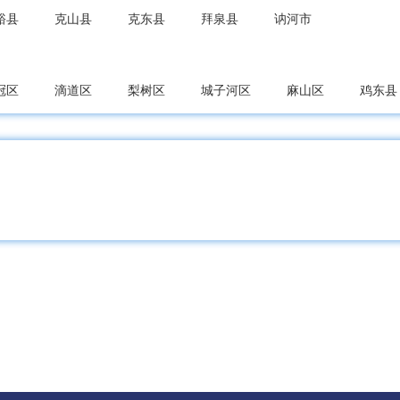
裕县
克山县
克东县
拜泉县
讷河市
冠区
滴道区
梨树区
城子河区
麻山区
鸡东县
农区
南山区
兴安区
东山区
兴山区
萝北县
东区
四方台区
集贤县
友谊县
宝山区
宝清县
龙凤区
让胡路区
红岗区
大同区
肇州县
肇源