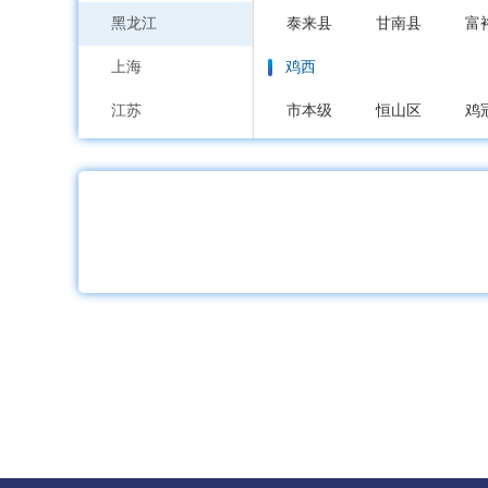
黑龙江
泰来县
甘南县
富
上海
鸡西
江苏
市本级
恒山区
鸡
浙江
鹤岗
安徽
市本级
向阳区
工
福建
双鸭山
江西
市本级
尖山区
岭
山东
大庆
河南
市本级
萨尔图区
湖北
大庆高新区
湖南
伊春