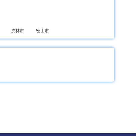
虎林市
密山市
绥滨县
饶河县
县
林甸县
杜尔伯特蒙古族自治县