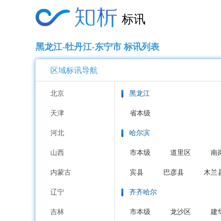
标讯
黑龙江-牡丹江-东宁市 标讯列表
区域标讯导航
北京
黑龙江
天津
省本级
河北
哈尔滨
山西
市本级
道里区
南
内蒙古
宾县
巴彦县
木兰
辽宁
齐齐哈尔
吉林
市本级
龙沙区
建