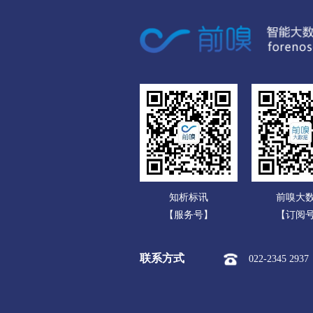
广东
市本级
伊美区
乌
广西
佳木斯
海南
市本级
向阳区
前
重庆
七台河
四川
市本级
新兴区
桃
贵州
牡丹江
云南
市本级
东安区
阳
知析标讯
前嗅大
西藏
东宁市
【服务号】
【订阅
陕西
黑河
联系方式
022-2345 2937
甘肃
市本级
爱辉区
逊
青海
绥化